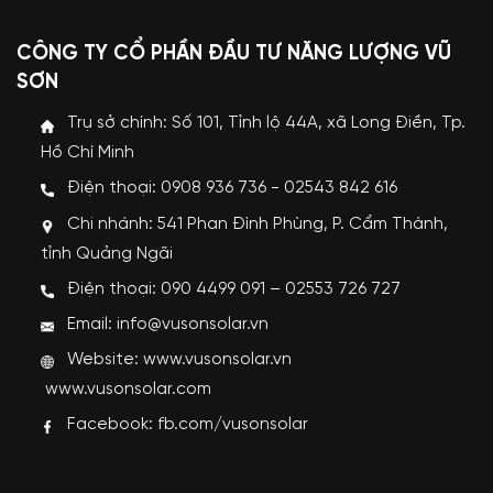
CÔNG TY CỔ PHẦN ĐẦU TƯ NĂNG LƯỢNG VŨ
SƠN
Trụ sở chính: Số 101, Tỉnh lộ 44A, xã Long Điền, Tp.
Hồ Chí Minh
Điện thoại: 0908 936 736 - 02543 842 616
Chi nhánh: 541 Phan Đình Phùng, P. Cẩm Thành,
tỉnh Quảng Ngãi
Điện thoại: 090 4499 091 – 02553 726 727
Email: info@vusonsolar.vn
Website:
www.vusonsolar.vn
www.vusonsolar.com
Facebook:
fb.com/vusonsolar