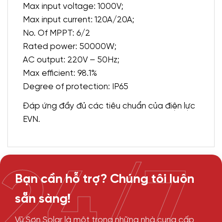
Max input voltage: 1000V;
Max input current: 120A/20A;
No. Of MPPT: 6/2
Rated power: 50000W;
AC output: 220V – 50Hz;
Max efficient: 98.1%
Degree of protection: IP65
Đáp ứng đầy đủ các tiêu chuẩn của điện lực
EVN.
24/7
Bạn cần hỗ trợ? Chúng tôi luôn
sẵn sàng!
Vũ Sơn Solar là một trong những nhà cung cấp