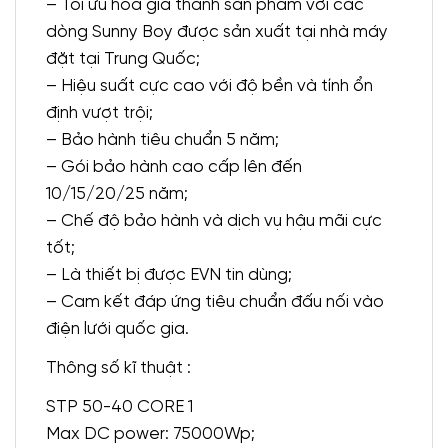
– Tối ưu hóa giá thành sản phẩm với các
dòng Sunny Boy được sản xuất tại nhà máy
đặt tại Trung Quốc;
– Hiệu suất cực cao với độ bền và tính ổn
định vượt trội;
– Bảo hành tiêu chuẩn 5 năm;
– Gói bảo hành cao cấp lên đến
10/15/20/25 năm;
– Chế độ bảo hành và dịch vụ hậu mãi cực
tốt;
– Là thiết bị được EVN tin dùng;
– Cam kết đáp ứng tiêu chuẩn đấu nối vào
điện lưới quốc gia.
Thông số kĩ thuật :
STP 50-40 CORE 1
Max DC power: 75000Wp;