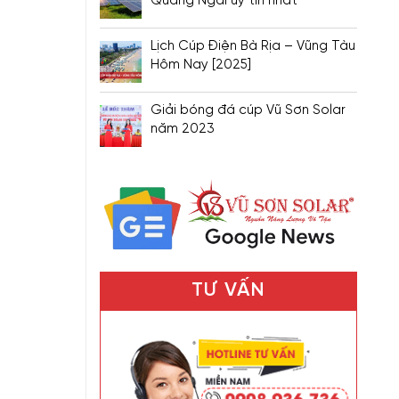
Quảng Ngãi uy tín nhất
Lịch Cúp Điện Bà Rịa – Vũng Tàu
Hôm Nay [2025]
Giải bóng đá cúp Vũ Sơn Solar
năm 2023
TƯ VẤN