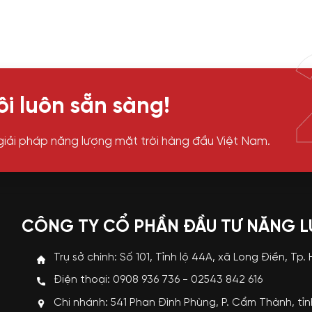
i luôn sẵn sàng!
giải pháp năng lượng mặt trời hàng đầu Việt Nam.
CÔNG TY CỔ PHẦN ĐẦU TƯ NĂNG 
Trụ sở chính: Số 101, Tỉnh lộ 44A, xã Long Điền, Tp.
Điện thoại: 0908 936 736 - 02543 842 616
Chi nhánh: 541 Phan Đình Phùng, P. Cẩm Thành, tỉ