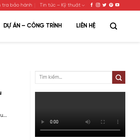
 tra bảo hành
Tin tức – Kỹ thuật
DỰ ÁN – CÔNG TRÌNH
LIÊN HỆ
u
...