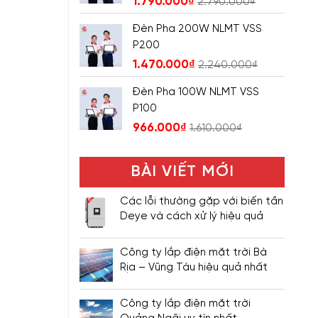
1.790.000
₫
2.790.000
₫
Đèn Pha 200W NLMT VSS
P200
1.470.000
₫
2.240.000
₫
Đèn Pha 100W NLMT VSS
P100
966.000
₫
1.610.000
₫
BÀI VIẾT MỚI
Các lỗi thường gặp với biến tần
Deye và cách xử lý hiệu quả
Công ty lắp điện mặt trời Bà
Rịa – Vũng Tàu hiệu quả nhất
Công ty lắp điện mặt trời