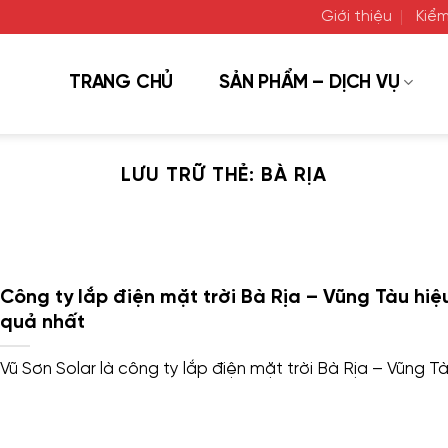
Giới thiệu
Kiểm
TRANG CHỦ
SẢN PHẨM – DỊCH VỤ
LƯU TRỮ THẺ:
BÀ RỊA
Công ty lắp điện mặt trời Bà Rịa – Vũng Tàu hiệ
quả nhất
Vũ Sơn Solar là công ty lắp điện mặt trời Bà Rịa – Vũng Tàu