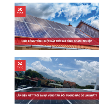
30
Th10
24
Th10