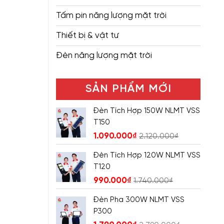
Tấm pin năng lượng mặt trời
Thiết bị & vật tư
Đèn năng lượng mặt trời
SẢN PHẨM MỚI
Đèn Tích Hợp 150W NLMT VSS
T150
1.090.000
₫
2.120.000
₫
Đèn Tích Hợp 120W NLMT VSS
T120
990.000
₫
1.740.000
₫
Đèn Pha 300W NLMT VSS
P300