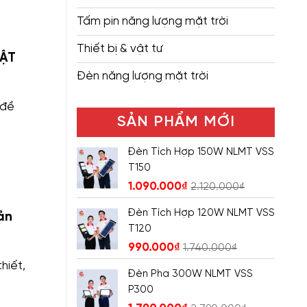
Tấm pin năng lượng mặt trời
Thiết bị & vật tư
HẬT
Đèn năng lượng mặt trời
 đề
SẢN PHẨM MỚI
Đèn Tích Hợp 150W NLMT VSS
T150
1.090.000
₫
2.120.000
₫
Đèn Tích Hợp 120W NLMT VSS
ản
T120
990.000
₫
1.740.000
₫
hiết,
Đèn Pha 300W NLMT VSS
P300