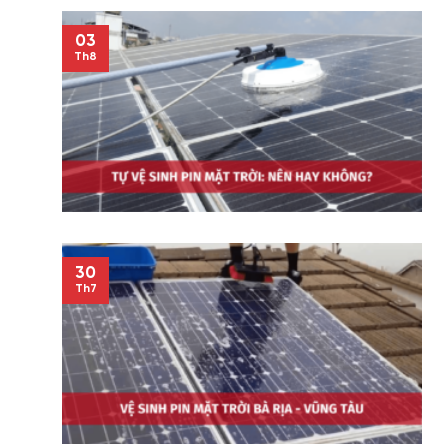
03
Th8
30
Th7