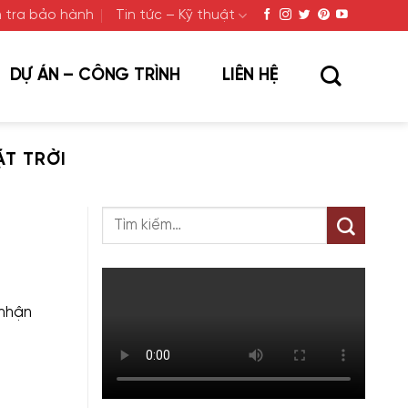
 tra bảo hành
Tin tức – Kỹ thuật
DỰ ÁN – CÔNG TRÌNH
LIÊN HỆ
ẶT TRỜI
 nhận