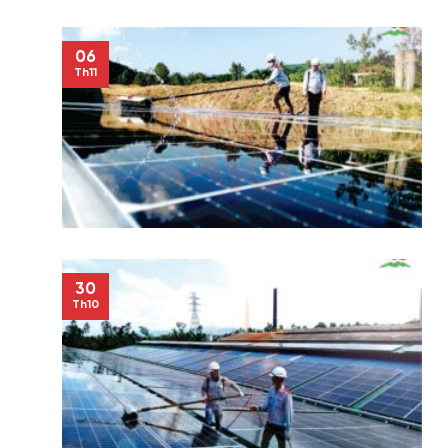
06
Th11
30
Th10