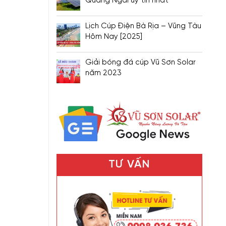
Quảng Ngãi uy tín nhất
Lịch Cúp Điện Bà Rịa – Vũng Tàu
Hôm Nay [2025]
Giải bóng đá cúp Vũ Sơn Solar
năm 2023
TƯ VẤN