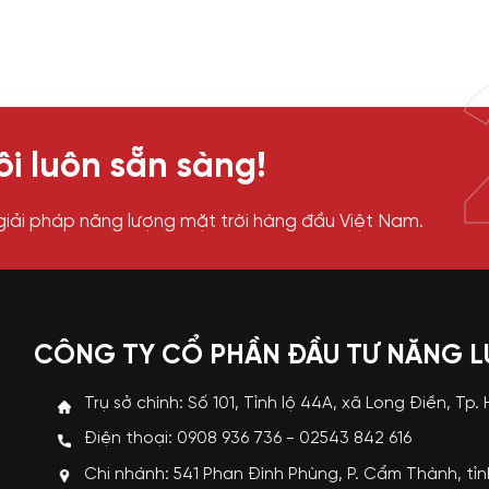
i luôn sẵn sàng!
giải pháp năng lượng mặt trời hàng đầu Việt Nam.
CÔNG TY CỔ PHẦN ĐẦU TƯ NĂNG 
Trụ sở chính: Số 101, Tỉnh lộ 44A, xã Long Điền, Tp.
Điện thoại: 0908 936 736 - 02543 842 616
Chi nhánh: 541 Phan Đình Phùng, P. Cẩm Thành, tỉ