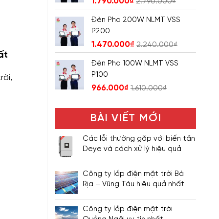
1.790.000
₫
2.790.000
₫
Đèn Pha 200W NLMT VSS
P200
1.470.000
₫
2.240.000
₫
ất
Đèn Pha 100W NLMT VSS
P100
rời,
966.000
₫
1.610.000
₫
BÀI VIẾT MỚI
Các lỗi thường gặp với biến tần
Deye và cách xử lý hiệu quả
Công ty lắp điện mặt trời Bà
Rịa – Vũng Tàu hiệu quả nhất
Công ty lắp điện mặt trời