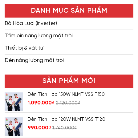
DANH MỤC SẢN PHẨM
Bộ Hòa Lưới (inverter)
Tấm pin năng lượng mặt trời
Thiết bị & vật tư
Đèn năng lượng mặt trời
SẢN PHẨM MỚI
Đèn Tích Hợp 150W NLMT VSS T150
1.090.000
₫
2.120.000
₫
Đèn Tích Hợp 120W NLMT VSS T120
990.000
₫
1.740.000
₫