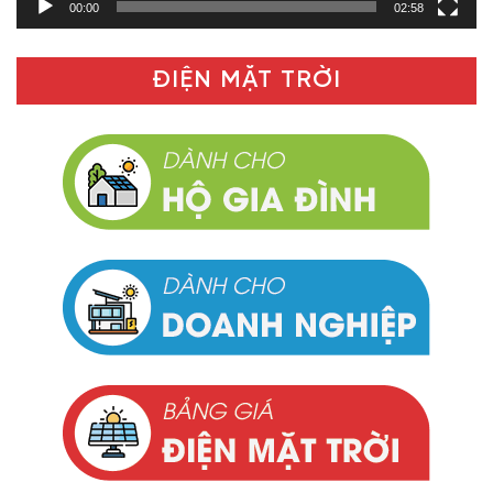
00:00
02:58
ĐIỆN MẶT TRỜI