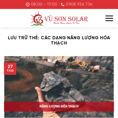
Chuyển
08:00 - 17:00
0908 936 736
đến
nội
dung
LƯU TRỮ THẺ:
CÁC DẠNG NĂNG LƯỢNG HÓA
THẠCH
27
Th10