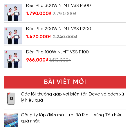
Đèn Pha 300W NLMT VSS P300
1.790.000
₫
2.790.000
₫
Đèn Pha 200W NLMT VSS P200
1.470.000
₫
2.240.000
₫
Đèn Pha 100W NLMT VSS P100
966.000
₫
1.610.000
₫
BÀI VIẾT MỚI
Các lỗi thường gặp với biến tần Deye và cách xử
lý hiệu quả
Công ty lắp điện mặt trời Bà Rịa – Vũng Tàu hiệu
quả nhất