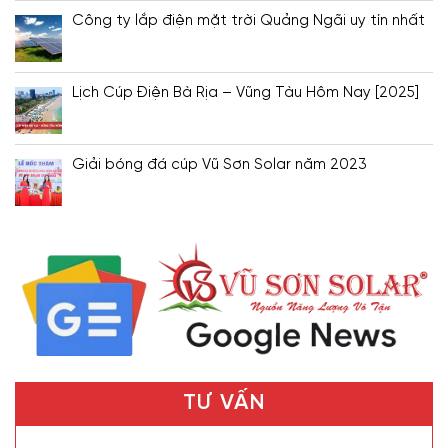
Công ty lắp điện mặt trời Quảng Ngãi uy tín nhất
Lịch Cúp Điện Bà Rịa – Vũng Tàu Hôm Nay [2025]
Giải bóng đá cúp Vũ Sơn Solar năm 2023
TƯ VẤN