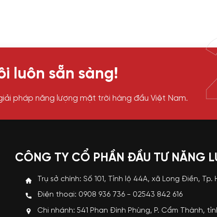
i luôn sẵn sàng!
giải pháp năng lượng mặt trời hàng đầu Việt Nam.
CÔNG TY CỔ PHẦN ĐẦU TƯ NĂNG 
Trụ sở chính: Số 101, Tỉnh lộ 44A, xã Long Điền, Tp.
Điện thoại: 0908 936 736 - 02543 842 616
Chi nhánh: 541 Phan Đình Phùng, P. Cẩm Thành, tỉ