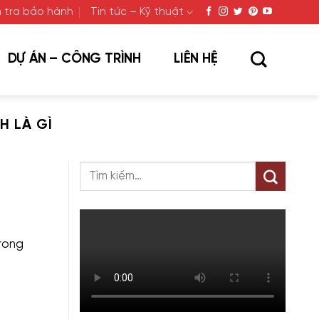
 tra bảo hành
Tin tức – Kỹ thuật
DỰ ÁN – CÔNG TRÌNH
LIÊN HỆ
 LÀ GÌ
rong