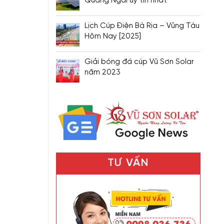
Quảng Ngãi uy tín nhất
Lịch Cúp Điện Bà Rịa – Vũng Tàu
Hôm Nay [2025]
Giải bóng đá cúp Vũ Sơn Solar
năm 2023
TƯ VẤN