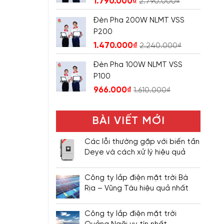
1.790.000
₫
2.790.000
₫
Đèn Pha 200W NLMT VSS
P200
1.470.000
₫
2.240.000
₫
Đèn Pha 100W NLMT VSS
P100
966.000
₫
1.610.000
₫
BÀI VIẾT MỚI
Các lỗi thường gặp với biến tần
Deye và cách xử lý hiệu quả
Công ty lắp điện mặt trời Bà
Rịa – Vũng Tàu hiệu quả nhất
Công ty lắp điện mặt trời