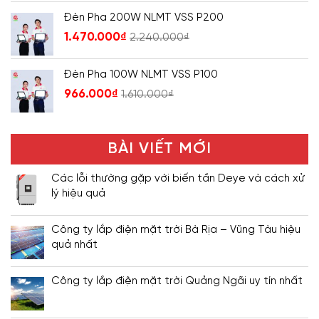
Đèn Pha 200W NLMT VSS P200
1.470.000
₫
2.240.000
₫
Đèn Pha 100W NLMT VSS P100
966.000
₫
1.610.000
₫
BÀI VIẾT MỚI
Các lỗi thường gặp với biến tần Deye và cách xử
lý hiệu quả
Công ty lắp điện mặt trời Bà Rịa – Vũng Tàu hiệu
quả nhất
Công ty lắp điện mặt trời Quảng Ngãi uy tín nhất