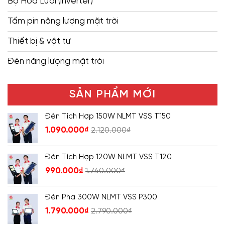
Bộ Hòa Lưới (inverter)
Tấm pin năng lượng mặt trời
Thiết bị & vật tư
Đèn năng lượng mặt trời
SẢN PHẨM MỚI
Đèn Tích Hợp 150W NLMT VSS T150
1.090.000
₫
2.120.000
₫
Đèn Tích Hợp 120W NLMT VSS T120
990.000
₫
1.740.000
₫
Đèn Pha 300W NLMT VSS P300
1.790.000
₫
2.790.000
₫