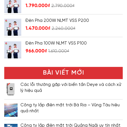
1.790.000
₫
2.790.000
₫
Đèn Pha 200W NLMT VSS P200
1.470.000
₫
2.240.000
₫
Đèn Pha 100W NLMT VSS P100
966.000
₫
1.610.000
₫
BÀI VIẾT MỚI
Các lỗi thường gặp với biến tần Deye và cách xử
lý hiệu quả
Công ty lắp điện mặt trời Bà Rịa – Vũng Tàu hiệu
quả nhất
Công ty lắp điện mặt trời Quảng Ngãi uy tín nhất