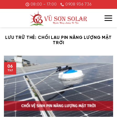
Chuyển
08:00 - 17:00
0908 936 736
đến
nội
dung
LƯU TRỮ THẺ:
CHỔI LAU PIN NĂNG LƯỢNG MẶT
TRỜI
06
Th7