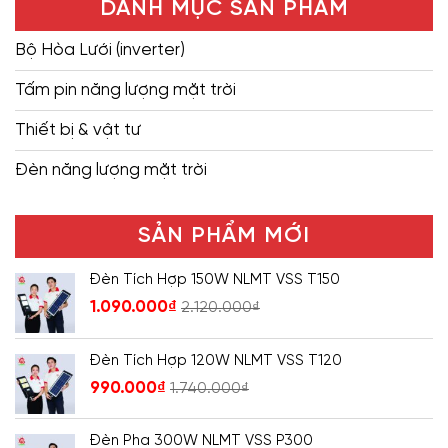
DANH MỤC SẢN PHẨM
Bộ Hòa Lưới (inverter)
Tấm pin năng lượng mặt trời
Thiết bị & vật tư
Đèn năng lượng mặt trời
SẢN PHẨM MỚI
Đèn Tích Hợp 150W NLMT VSS T150
1.090.000
₫
2.120.000
₫
Đèn Tích Hợp 120W NLMT VSS T120
990.000
₫
1.740.000
₫
Đèn Pha 300W NLMT VSS P300