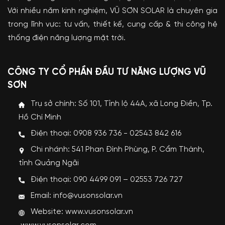
Với nhiều năm kinh nghiệm, VŨ SƠN SOLAR là chuyên gia
trong lĩnh vực: tư vấn, thiết kế, cung cấp & thi công hệ
thống điện năng lượng mặt trời.
CÔNG TY CỔ PHẦN ĐẦU TƯ NĂNG LƯỢNG VŨ
SƠN
Trụ sở chính: Số 101, Tỉnh lộ 44A, xã Long Điền, Tp.
Hồ Chí Minh
Điện thoại: 0908 936 736 - 02543 842 616
Chi nhánh: 541 Phan Đình Phùng, P. Cẩm Thành,
tỉnh Quảng Ngãi
Điện thoại: 090 4499 091 – 02553 726 727
Email: info@vusonsolar.vn
Website:
www.vusonsolar.vn