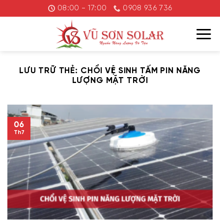
Chuyển
08:00 - 17:00
0908 936 736
đến
nội
dung
LƯU TRỮ THẺ:
CHỔI VỆ SINH TẤM PIN NĂNG
LƯỢNG MẶT TRỜI
06
Th7