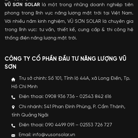
VŨ SƠN SOLAR
là một trong những doanh nghiệp tiên
phong trong lĩnh vực năng lượng mặt trời tại Việt Nam.
Với nhiều năm kinh nghiệm, VŨ SƠN SOLAR là chuyên gia
trong lĩnh vực: tư vấn, thiết kế, cung cấp & thi công hệ
thống điện năng lượng mặt trời.
CÔNG TY CỔ PHẦN ĐẦU TƯ NĂNG LƯỢNG VŨ
SƠN
Trụ sở chính: Số 101, Tỉnh lộ 44A, xã Long Điền, Tp.
Hồ Chí Minh
Điện thoại: 0908 936 736 - 02543 842 616
Chi nhánh: 541 Phan Đình Phùng, P. Cẩm Thành,
tỉnh Quảng Ngãi
Điện thoại: 090 4499 091 – 02553 726 727
Email: info@vusonsolar.vn