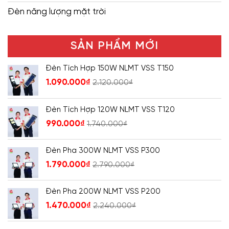
Đèn năng lượng mặt trời
SẢN PHẨM MỚI
Đèn Tích Hợp 150W NLMT VSS T150
1.090.000
₫
2.120.000
₫
Đèn Tích Hợp 120W NLMT VSS T120
990.000
₫
1.740.000
₫
Đèn Pha 300W NLMT VSS P300
1.790.000
₫
2.790.000
₫
Đèn Pha 200W NLMT VSS P200
1.470.000
₫
2.240.000
₫