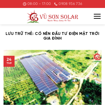
Chuyển
08:00 - 17:00
0908 936 736
đến
nội
dung
LƯU TRỮ THẺ:
CÓ NÊN ĐẦU TƯ ĐIỆN MẶT TRỜI
GIA ĐÌNH
24
Th9