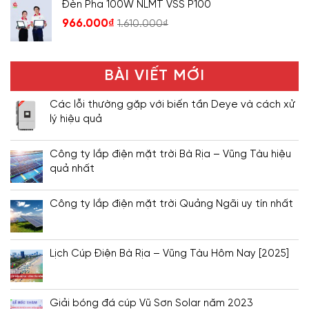
Đèn Pha 100W NLMT VSS P100
966.000
₫
1.610.000
₫
BÀI VIẾT MỚI
Các lỗi thường gặp với biến tần Deye và cách xử
lý hiệu quả
Công ty lắp điện mặt trời Bà Rịa – Vũng Tàu hiệu
quả nhất
Công ty lắp điện mặt trời Quảng Ngãi uy tín nhất
Lịch Cúp Điện Bà Rịa – Vũng Tàu Hôm Nay [2025]
Giải bóng đá cúp Vũ Sơn Solar năm 2023