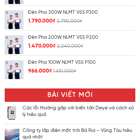
Đèn Pha 300W NLMT VSS P300
1.790.000
₫
2.790.000
₫
Đèn Pha 200W NLMT VSS P200
1.470.000
₫
2.240.000
₫
Đèn Pha 100W NLMT VSS P100
966.000
₫
1.610.000
₫
BÀI VIẾT MỚI
Các lỗi thường gặp với biến tần Deye và cách xử
lý hiệu quả
Công ty lắp điện mặt trời Bà Rịa – Vũng Tàu hiệu
quả nhất