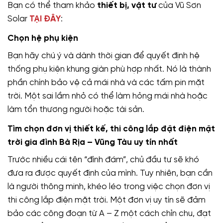
Bạn có thể tham khảo
thiết bị, vật tư
của Vũ Sơn
Solar
TẠI ĐÂY
:
Chọn hệ phụ kiện
Bạn hãy chú ý và dành thời gian để quyết định hệ
thống phụ kiện khung giàn phù hợp nhất. Nó là thành
phần chính bảo vệ cả mái nhà và các tấm pin mặt
trời. Một sai lầm nhỏ có thể làm hỏng mái nhà hoặc
làm tổn thương người hoặc tài sản.
Tìm chọn đơn vị thiết kế, thi công lắp đặt điện mặt
trời gia đình Bà Rịa – Vũng Tàu uy tín nhất
Trước nhiều cái tên “đình đám”, chủ đầu tư sẽ khó
đưa ra được quyết định của mình. Tuy nhiên, bạn cần
là người thông minh, khéo léo trong việc chọn đơn vị
thi công lắp điện mặt trời. Một đơn vị uy tín sẽ đảm
bảo các công đoạn từ A – Z một cách chỉn chu, đạt