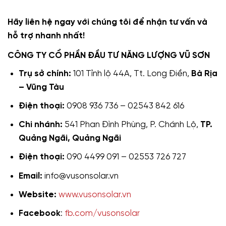
Hãy liên hệ ngay với chúng tôi để nhận tư vấn và
hỗ trợ nhanh nhất!
CÔNG TY CỔ PHẦN ĐẦU TƯ NĂNG LƯỢNG VŨ SƠN
Trụ sở chính:
101 Tỉnh lộ 44A, Tt. Long Điền,
Bà Rịa
– Vũng Tàu
Điện thoại:
0908 936 736 – 02543 842 616
Chi nhánh:
541 Phan Đình Phùng, P. Chánh Lộ,
TP.
Quảng Ngãi, Quảng Ngãi
Điện thoại:
090 4499 091 – 02553 726 727
Email:
info@vusonsolar.vn
Website:
www.vusonsolar.vn
Facebook
:
fb.com/vusonsolar