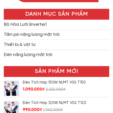
DANH MỤC SẢN PHẨM
Bộ Hòa Lưới (inverter)
Tấm pin năng lượng mặt trời
Thiết bị & vật tư
Đèn năng lượng mặt trời
SẢN PHẨM MỚI
Đèn Tích Hợp 150W NLMT VSS T150
1.090.000
₫
2.120.000
₫
Đèn Tích Hợp 120W NLMT VSS T120
990.000
₫
1.740.000
₫