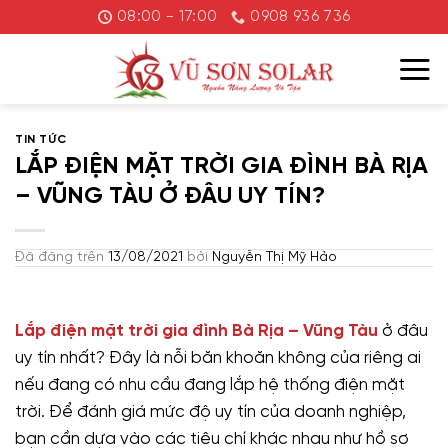
Chuyển
08:00 - 17:00
0908 936 736
đến
nội
dung
TIN TỨC
LẮP ĐIỆN MẶT TRỜI GIA ĐÌNH BÀ RỊA
– VŨNG TÀU Ở ĐÂU UY TÍN?
Đã đăng trên
13/08/2021
bởi
Nguyễn Thị Mỹ Hảo
Lắp điện mặt trời gia đình Bà Rịa – Vũng Tàu
ở đâu
uy tín nhất? Đây là nỗi băn khoăn không của riêng ai
nếu đang có nhu cầu đang lắp hệ thống điện mặt
trời. Để đánh giá mức độ uy tín của doanh nghiệp,
bạn cần dựa vào các tiêu chí khác nhau như hồ sơ