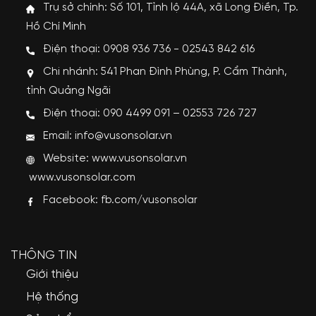
Trụ sở chính: Số 101, Tỉnh lộ 44A, xã Long Điền, Tp.
Hồ Chí Minh
Điện thoại: 0908 936 736 - 02543 842 616
Chi nhánh: 541 Phan Đình Phùng, P. Cẩm Thành,
tỉnh Quảng Ngãi
Điện thoại: 090 4499 091 – 02553 726 727
Email: info@vusonsolar.vn
Website:
www.vusonsolar.vn
www.vusonsolar.com
Facebook:
fb.com/vusonsolar
THÔNG TIN
Giới thiệu
Hệ thống