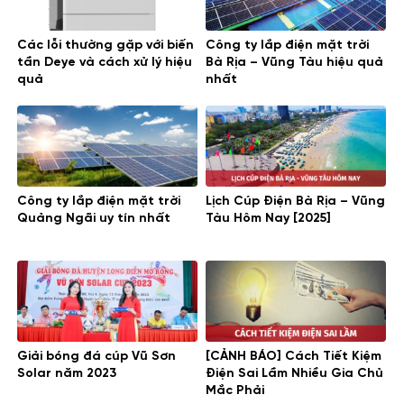
Các lỗi thường gặp với biến
Công ty lắp điện mặt trời
tần Deye và cách xử lý hiệu
Bà Rịa – Vũng Tàu hiệu quả
quả
nhất
Công ty lắp điện mặt trời
Lịch Cúp Điện Bà Rịa – Vũng
Quảng Ngãi uy tín nhất
Tàu Hôm Nay [2025]
Giải bóng đá cúp Vũ Sơn
[CẢNH BÁO] Cách Tiết Kiệm
Solar năm 2023
Điện Sai Lầm Nhiều Gia Chủ
Mắc Phải