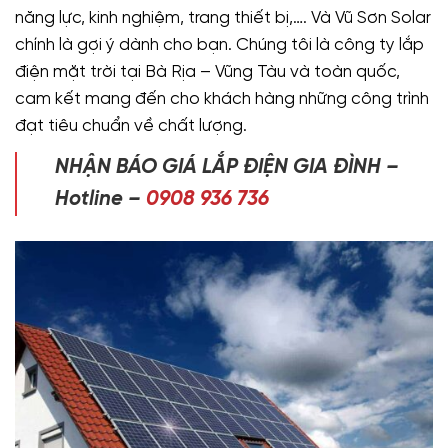
năng lực, kinh nghiệm, trang thiết bị,…. Và Vũ Sơn Solar
chính là gợi ý dành cho bạn. Chúng tôi là công ty lắp
điện mặt trời tại Bà Rịa – Vũng Tàu và toàn quốc,
cam kết mang đến cho khách hàng những công trình
đạt tiêu chuẩn về chất lượng.
NHẬN BÁO GIÁ LẮP ĐIỆN GIA ĐÌNH –
Hotline –
0908 936 736