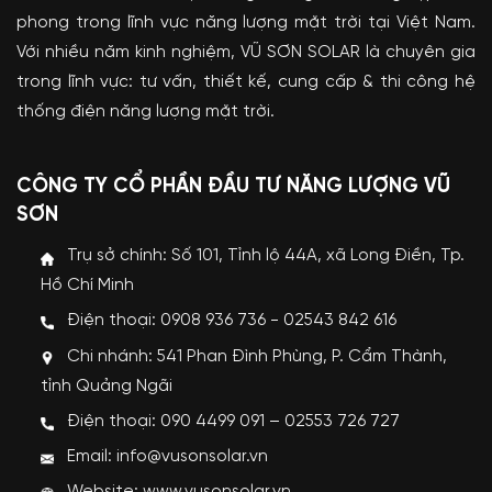
phong trong lĩnh vực năng lượng mặt trời tại Việt Nam.
Với nhiều năm kinh nghiệm, VŨ SƠN SOLAR là chuyên gia
trong lĩnh vực: tư vấn, thiết kế, cung cấp & thi công hệ
thống điện năng lượng mặt trời.
CÔNG TY CỔ PHẦN ĐẦU TƯ NĂNG LƯỢNG VŨ
SƠN
Trụ sở chính: Số 101, Tỉnh lộ 44A, xã Long Điền, Tp.
Hồ Chí Minh
Điện thoại: 0908 936 736 - 02543 842 616
Chi nhánh: 541 Phan Đình Phùng, P. Cẩm Thành,
tỉnh Quảng Ngãi
Điện thoại: 090 4499 091 – 02553 726 727
Email: info@vusonsolar.vn
Website:
www.vusonsolar.vn