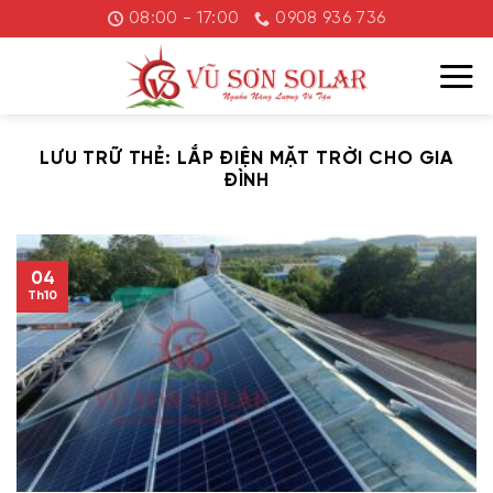
Chuyển
08:00 - 17:00
0908 936 736
đến
nội
dung
LƯU TRỮ THẺ:
LẮP ĐIỆN MẶT TRỜI CHO GIA
ĐÌNH
04
Th10