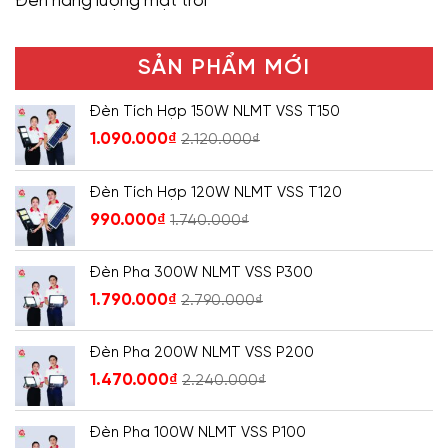
Đèn năng lượng mặt trời
SẢN PHẨM MỚI
Đèn Tích Hợp 150W NLMT VSS T150
1.090.000
₫
2.120.000
₫
Đèn Tích Hợp 120W NLMT VSS T120
990.000
₫
1.740.000
₫
Đèn Pha 300W NLMT VSS P300
1.790.000
₫
2.790.000
₫
Đèn Pha 200W NLMT VSS P200
1.470.000
₫
2.240.000
₫
Đèn Pha 100W NLMT VSS P100