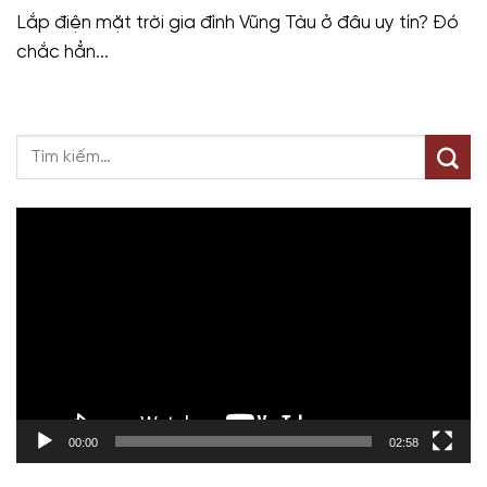
Lắp điện mặt trời gia đình Vũng Tàu ở đâu uy tín? Đó
chắc hẳn...
Trình
chơi
Video
00:00
02:58