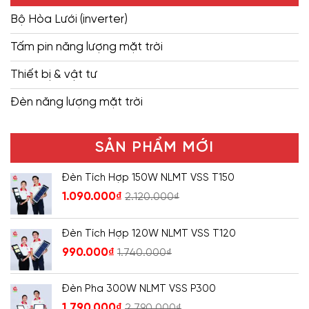
Bộ Hòa Lưới (inverter)
Tấm pin năng lượng mặt trời
Thiết bị & vật tư
Đèn năng lượng mặt trời
SẢN PHẨM MỚI
Đèn Tích Hợp 150W NLMT VSS T150
1.090.000
₫
2.120.000
₫
Đèn Tích Hợp 120W NLMT VSS T120
990.000
₫
1.740.000
₫
Đèn Pha 300W NLMT VSS P300
1.790.000
₫
2.790.000
₫