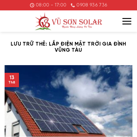
Chuyển
08:00 - 17:00
0908 936 736
đến
nội
dung
LƯU TRỮ THẺ:
LẮP ĐIỆN MẶT TRỜI GIA ĐÌNH
VŨNG TÀU
13
Th8