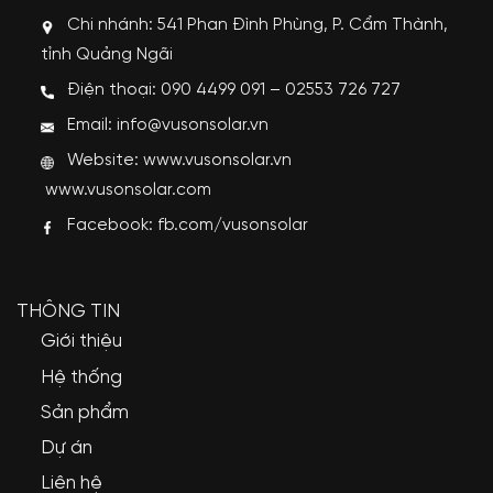
Chi nhánh: 541 Phan Đình Phùng, P. Cẩm Thành,
tỉnh Quảng Ngãi
Điện thoại: 090 4499 091 – 02553 726 727
Email: info@vusonsolar.vn
Website:
www.vusonsolar.vn
www.vusonsolar.com
Facebook:
fb.com/vusonsolar
THÔNG TIN
Giới thiệu
Hệ thống
Sản phẩm
Dự án
Liên hệ