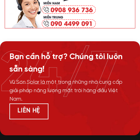
24/7
Bạn cần hỗ trợ? Chúng tôi luôn
sẵn sàng!
Vũ Sơn Solar là một trong những nhà cung cấp
giải pháp năng lượng mặt trời hàng đầu Việt
Nam.
LIÊN HỆ