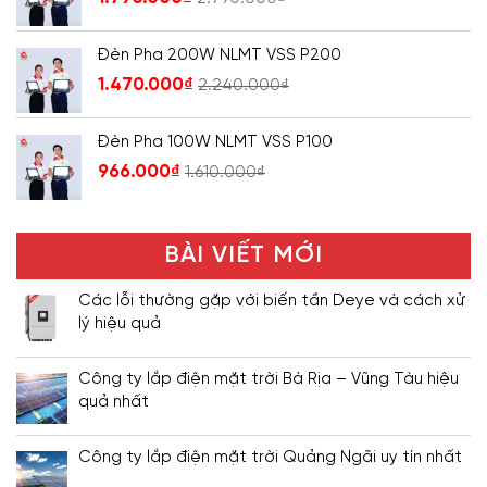
Đèn Pha 200W NLMT VSS P200
1.470.000
₫
2.240.000
₫
Đèn Pha 100W NLMT VSS P100
966.000
₫
1.610.000
₫
BÀI VIẾT MỚI
Các lỗi thường gặp với biến tần Deye và cách xử
lý hiệu quả
Công ty lắp điện mặt trời Bà Rịa – Vũng Tàu hiệu
quả nhất
Công ty lắp điện mặt trời Quảng Ngãi uy tín nhất