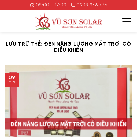
Chuyển
08:00 - 17:00
0908 936 736
đến
nội
dung
LƯU TRỮ THẺ:
ĐÈN NĂNG LƯỢNG MẶT TRỜI CÓ
ĐIỀU KHIỂN
09
Th1