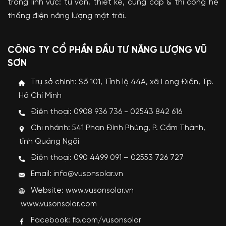
trong lĩnh vực: tư vấn, thiết kế, cung cấp & thi công hệ
thống điện năng lượng mặt trời.
CÔNG TY CỔ PHẦN ĐẦU TƯ NĂNG LƯỢNG VŨ
SƠN
Trụ sở chính: Số 101, Tỉnh lộ 44A, xã Long Điền, Tp.
Hồ Chí Minh
Điện thoại: 0908 936 736 - 02543 842 616
Chi nhánh: 541 Phan Đình Phùng, P. Cẩm Thành,
tỉnh Quảng Ngãi
Điện thoại: 090 4499 091 – 02553 726 727
Email: info@vusonsolar.vn
Website:
www.vusonsolar.vn
www.vusonsolar.com
Facebook:
fb.com/vusonsolar