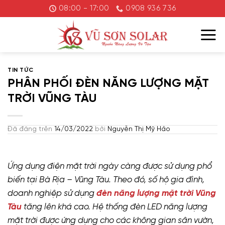
Chuyển
08:00 - 17:00
0908 936 736
đến
nội
dung
TIN TỨC
PHÂN PHỐI ĐÈN NĂNG LƯỢNG MẶT
TRỜI VŨNG TÀU
Đã đăng trên
14/03/2022
bởi
Nguyễn Thị Mỹ Hảo
Ứng dụng điện mặt trời ngày càng được sử dụng phổ
biến tại Bà Rịa – Vũng Tàu. Theo đó, số hộ gia đình,
doanh nghiệp sử dụng
đèn năng lượng mặt trời Vũng
Tàu
tăng lên khá cao. Hệ thống đèn LED năng lượng
mặt trời được ứng dụng cho các không gian sân vườn,