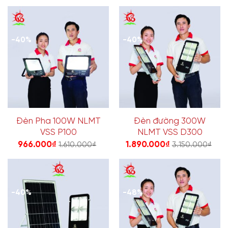
-40%
-40%
Đèn Pha 100W NLMT
Đèn đường 300W
VSS P100
NLMT VSS D300
966.000
₫
1.890.000
₫
1.610.000
₫
3.150.000
₫
-40%
-48%