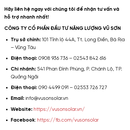
Hãy liên hệ ngay với chúng tôi để nhận tư vấn và
hỗ trợ nhanh nhất!
CÔNG TY CỔ PHẦN ĐẦU TƯ NĂNG LƯỢNG VŨ SƠN
Trụ sở chính:
101 Tỉnh lộ 44A, Tt. Long Điền, Bà Rịa
– Vũng Tàu
Điện thoại:
0908 936 736 – 02543 842 616
Chi nhánh:
541 Phan Đình Phùng, P. Chánh Lộ, TP.
Quảng Ngãi
Điện thoại:
090 4499 091 – 02553 726 727
Email:
info@vusonsolar.vn
Website:
https://vusonsolar.vn/
Facebook
:
https://fb.com/vusonsolar