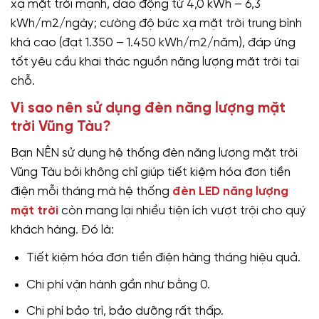
xạ mặt trời mạnh, dao động từ 4,0 kWh – 6,3
kWh/m2/ngày; cường độ bức xạ mặt trời trung bình
khá cao (đạt 1.350 – 1.450 kWh/m2/năm), đáp ứng
tốt yêu cầu khai thác nguồn năng lượng mặt trời tại
chỗ.
Vì sao nên sử dụng đèn năng lượng mặt
trời Vũng Tàu?
Bạn NÊN sử dụng hệ thống đèn năng lượng mặt trời
Vũng Tàu bởi không chỉ giúp tiết kiệm hóa đơn tiền
điện mỗi tháng mà hệ thống
đèn LED năng lượng
mặt trời
còn mang lại nhiều tiện ích vượt trội cho quý
khách hàng. Đó là:
Tiết kiệm hóa đơn tiền điện hàng tháng hiệu quả.
Chi phí vận hành gần như bằng 0.
Chi phí bảo trì, bảo dưỡng rất thấp.