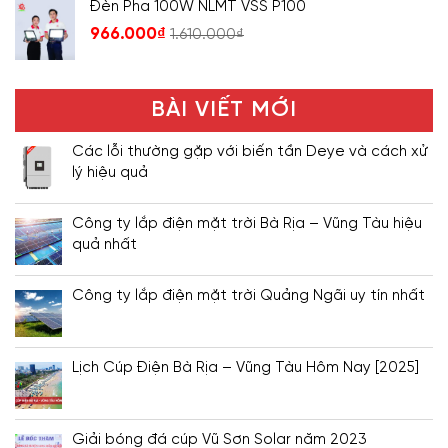
Đèn Pha 100W NLMT VSS P100
966.000
₫
1.610.000
₫
BÀI VIẾT MỚI
Các lỗi thường gặp với biến tần Deye và cách xử
lý hiệu quả
Công ty lắp điện mặt trời Bà Rịa – Vũng Tàu hiệu
quả nhất
Công ty lắp điện mặt trời Quảng Ngãi uy tín nhất
Lịch Cúp Điện Bà Rịa – Vũng Tàu Hôm Nay [2025]
Giải bóng đá cúp Vũ Sơn Solar năm 2023