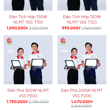
Đèn Tích Hợp 150W
Đèn Tích Hợp 120W
NLMT VSS T150
NLMT VSS T120
1.090.000
₫
990.000
₫
2.120.000
₫
1.740.000
₫
-36%
-34%
Đèn Pha 300W NLMT
Đèn Pha 200W NLMT
VSS P300
VSS P200
1.790.000
₫
1.470.000
₫
2.790.000
₫
2.240.000
₫