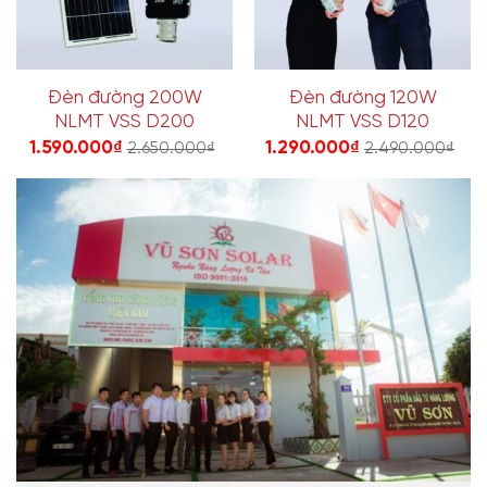
Đèn đường 200W
Đèn đường 120W
NLMT VSS D200
NLMT VSS D120
1.590.000
₫
1.290.000
₫
2.650.000
₫
2.490.000
₫