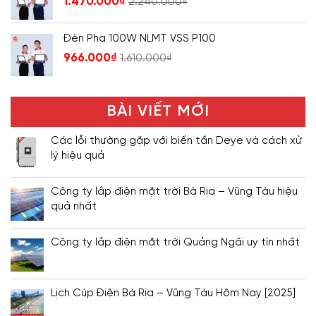
1.470.000
₫
2.240.000
₫
Đèn Pha 100W NLMT VSS P100
966.000
₫
1.610.000
₫
BÀI VIẾT MỚI
Các lỗi thường gặp với biến tần Deye và cách xử
lý hiệu quả
Công ty lắp điện mặt trời Bà Rịa – Vũng Tàu hiệu
quả nhất
Công ty lắp điện mặt trời Quảng Ngãi uy tín nhất
Lịch Cúp Điện Bà Rịa – Vũng Tàu Hôm Nay [2025]