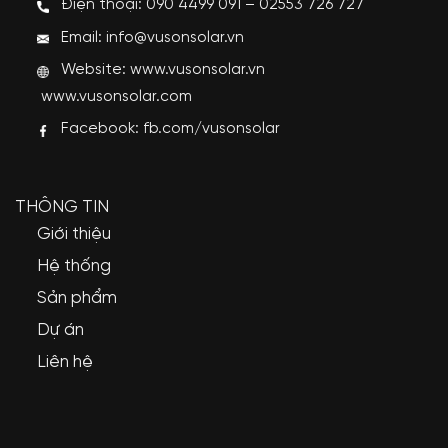
Điện thoại: 090 4499 091 – 02553 726 727
Email: info@vusonsolar.vn
Website:
www.vusonsolar.vn
www.vusonsolar.com
Facebook:
fb.com/vusonsolar
THÔNG TIN
Giới thiệu
Hệ thống
Sản phẩm
Dự án
Liên hệ