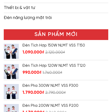
Thiết bị & vật tư
Đèn năng lượng mặt trời
SẢN PHẨM MỚI
Đèn Tích Hợp 150W NLMT VSS T150
1.090.000
₫
2.120.000
₫
Đèn Tích Hợp 120W NLMT VSS T120
990.000
₫
1.740.000
₫
Đèn Pha 300W NLMT VSS P300
1.790.000
₫
2.790.000
₫
Đèn Pha 200W NLMT VSS P200