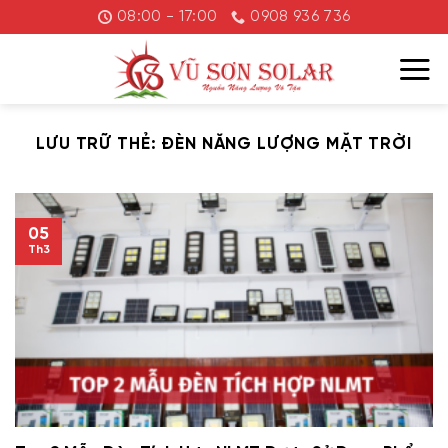
Chuyển
08:00 - 17:00
0908 936 736
đến
nội
dung
LƯU TRỮ THẺ:
ĐÈN NĂNG LƯỢNG MẶT TRỜI
05
Th3