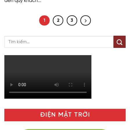
đến quý khách...
1
2
3
ĐIỆN MẶT TRỜI