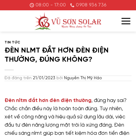
Chuyển
08:00 - 17:00
0908 936 736
đến
nội
dung
TIN TỨC
ĐÈN NLMT ĐẮT HƠN ĐÈN ĐIỆN
THƯỜNG, ĐÚNG KHÔNG?
Đã đăng trên
21/01/2023
bởi
Nguyễn Thị Mỹ Hảo
Đèn nltm đắt hơn đèn điện thường
, đúng hay sai?
Chắc chắn điều này là hoàn toàn đúng. Tuy nhiên,
xét về công năng và hiệu quả sử dụng lâu dài, việc
đầu tư đèn năng lượng mặt trời là xứng đáng. Đèn
chiếu sáng nlmt giúp bạn tiết kiệm hóa đơn tiền điện