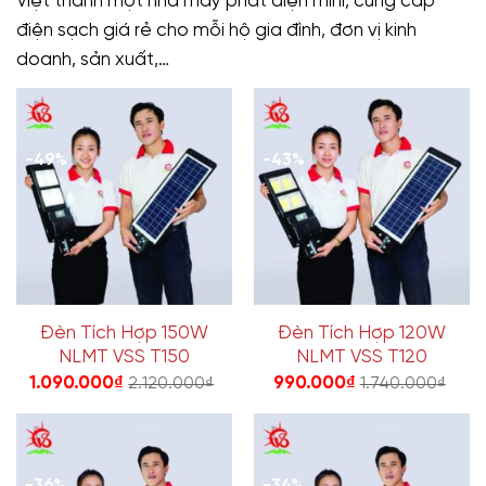
Việt thành một nhà máy phát điện mini, cung cấp
điện sạch giá rẻ cho mỗi hộ gia đình, đơn vị kinh
doanh, sản xuất,…
-49%
-43%
Đèn Tích Hợp 150W
Đèn Tích Hợp 120W
NLMT VSS T150
NLMT VSS T120
1.090.000
₫
990.000
₫
2.120.000
₫
1.740.000
₫