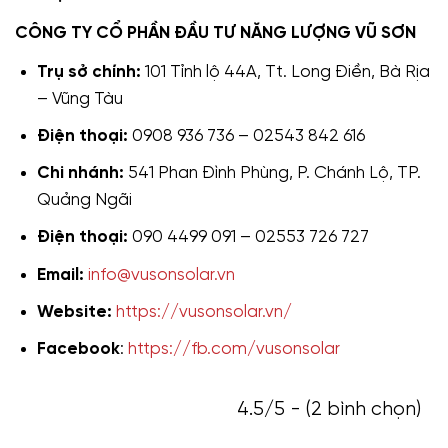
CÔNG TY CỔ PHẦN ĐẦU TƯ NĂNG LƯỢNG VŨ SƠN
Trụ sở chính:
101 Tỉnh lộ 44A, Tt. Long Điền, Bà Rịa
– Vũng Tàu
Điện thoại:
0908 936 736 – 02543 842 616
Chi nhánh:
541 Phan Đình Phùng, P. Chánh Lộ, TP.
Quảng Ngãi
Điện thoại:
090 4499 091 – 02553 726 727
Email:
info@vusonsolar.vn
Website:
https://vusonsolar.vn/
Facebook
:
https://fb.com/vusonsolar
4.5/5 - (2 bình chọn)