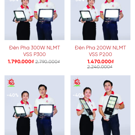
-36%
-34%
Đèn Pha 300W NLMT
Đèn Pha 200W NLMT
VSS P300
VSS P200
1.790.000
₫
1.470.000
₫
2.790.000
₫
2.240.000
₫
-40%
-40%