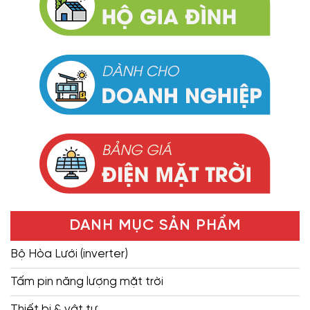
DANH MỤC SẢN PHẨM
Bộ Hòa Lưới (inverter)
Tấm pin năng lượng mặt trời
Thiết bị & vật tư