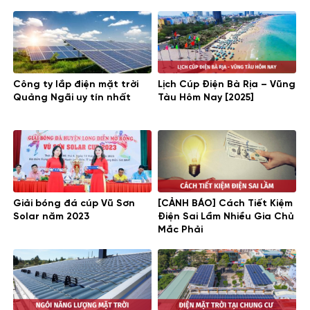
Công ty lắp điện mặt trời
Lịch Cúp Điện Bà Rịa – Vũng
Quảng Ngãi uy tín nhất
Tàu Hôm Nay [2025]
Giải bóng đá cúp Vũ Sơn
[CẢNH BÁO] Cách Tiết Kiệm
Solar năm 2023
Điện Sai Lầm Nhiều Gia Chủ
Mắc Phải