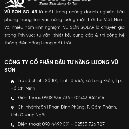
VŨ SƠN SOLAR
là một trong những doanh nghiệp tiên
phong trong lĩnh vực năng lượng mặt trời tại Việt Nam.
Với nhiều năm kinh nghiệm, VŨ SƠN SOLAR là chuyên gia
trong lĩnh vực: tư vấn, thiết kế, cung cấp & thi công hệ
thống điện năng lượng mặt trời.
CÔNG TY CỔ PHẦN ĐẦU TƯ NĂNG LƯỢNG VŨ
SƠN
Trụ sở chính: Số 101, Tỉnh lộ 44A, xã Long Điền, Tp.
Hồ Chí Minh
Điện thoại: 0908 936 736 - 02543 842 616
Chi nhánh: 541 Phan Đình Phùng, P. Cẩm Thành,
tỉnh Quảng Ngãi
Điện thoại: 090 4499 091 – 02553 726 727