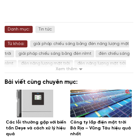
Danh mục:
Tin tức
Từ khóa:
giải pháp chiếu sáng bằng đèn năng lượng mặt
trời
giải pháp chiếu sáng bằng đèn nlmt
đèn chiếu sáng
nlmt
đèn năng lượng mặt trời
đèn năng lượng mặt trời
Xem thêm
chất lượng
đèn năng lượng mặt trời giá tốt
đèn NLMT
Bài viết cùng chuyên mục:
đèn nlmt chất lượng
đèn nlmt chính hãng
đèn nlmt giá
rẻ
đèn nlmt giá tốt
đèn nlmt đắt hơn đèn điện thường
đèn pha nlmt
đèn tích hợp nlmt
đèn đường nlmt
Các lỗi thường gặp với biến
Công ty lắp điện mặt trời
tần Deye và cách xử lý hiệu
Bà Rịa – Vũng Tàu hiệu quả
quả
nhất