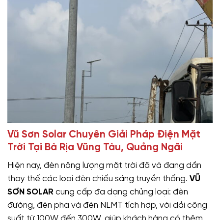
Vũ Sơn Solar Chuyên Giải Pháp Điện Mặt
Trời Tại Bà Rịa Vũng Tàu, Quảng Ngãi
Hiện nay, đèn năng lượng mặt trời đã và đang dần
thay thế các loại đèn chiếu sáng truyền thống.
VŨ
SƠN SOLAR
cung cấp đa dạng chủng loại: đèn
đường, đèn pha và đèn NLMT tích hợp, với dải công
suất từ 100W đến 300W, giúp khách hàng có thêm