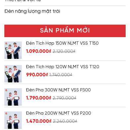
Đèn năng lượng mặt trời
SẢN PHẨM MỚI
Đèn Tích Hợp 150W NLMT VSS T150
1.090.000
₫
2.120.000
₫
Đèn Tích Hợp 120W NLMT VSS T120
990.000
₫
1.740.000
₫
Đèn Pha 300W NLMT VSS P300
1.790.000
₫
2.790.000
₫
Đèn Pha 200W NLMT VSS P200
1.470.000
₫
2.240.000
₫