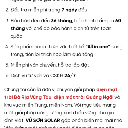
Đổi, trả miễn phí trong
7 ngày
đầu
Bảo hành lên đến
36 tháng
, bảo hành tấm pin
60
tháng
với chế độ bảo hành điện tử trên toàn
quốc
Sản phẩm hoàn thiện với thiết kế
“All in one”
sang
trọng, tiện lợi thích hợp làm quà tặng
Miễn phí vận chuyển, hỗ trợ lắp đặt
Dịch vụ tư vấn và CSKH
24/7
Chúng tôi còn là đơn vị chuyên giải pháp
điện mặt
trời Bà Rịa Vũng Tàu
,
điện mặt trời Quảng Ngãi
và
khu vực miền Trung, miền Nam. Với mục tiêu mang
một giải pháp năng lượng xanh bền vững cho gia
đình Việt,
VŨ SƠN SOLAR
góp phần biến mỗi mái nhà