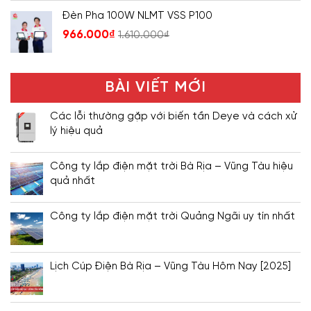
Đèn Pha 100W NLMT VSS P100
966.000
₫
1.610.000
₫
BÀI VIẾT MỚI
Các lỗi thường gặp với biến tần Deye và cách xử
lý hiệu quả
Công ty lắp điện mặt trời Bà Rịa – Vũng Tàu hiệu
quả nhất
Công ty lắp điện mặt trời Quảng Ngãi uy tín nhất
Lịch Cúp Điện Bà Rịa – Vũng Tàu Hôm Nay [2025]