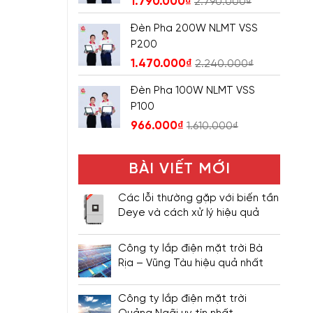
1.790.000
₫
2.790.000
₫
Đèn Pha 200W NLMT VSS
P200
1.470.000
₫
2.240.000
₫
Đèn Pha 100W NLMT VSS
P100
966.000
₫
1.610.000
₫
BÀI VIẾT MỚI
Các lỗi thường gặp với biến tần
Deye và cách xử lý hiệu quả
Công ty lắp điện mặt trời Bà
Rịa – Vũng Tàu hiệu quả nhất
Công ty lắp điện mặt trời