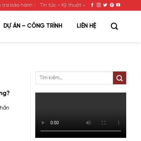
 tra bảo hành
Tin tức – Kỹ thuật
DỰ ÁN – CÔNG TRÌNH
LIÊN HỆ
ng?
chắn