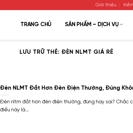
Giới thiệu
Kiểm
TRANG CHỦ
SẢN PHẨM – DỊCH VỤ
LƯU TRỮ THẺ:
ĐÈN NLMT GIÁ RẺ
Đèn NLMT Đắt Hơn Đèn Điện Thường, Đúng Khô
Đèn nltm đắt hơn đèn điện thường, đúng hay sai? Chắc 
điều này là...