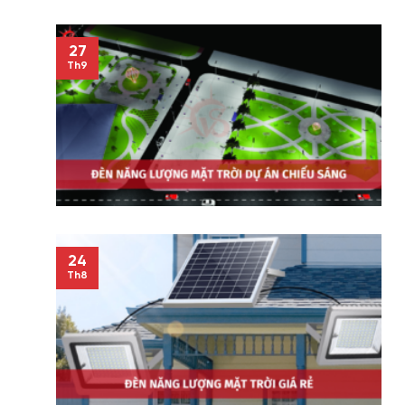
27
Th9
24
Th8