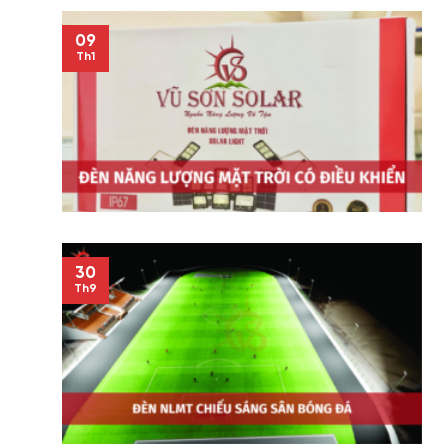
09
Th1
30
Th9