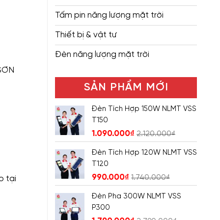
Tấm pin năng lượng mặt trời
Thiết bị & vật tư
Đèn năng lượng mặt trời
 SƠN
SẢN PHẨM MỚI
Đèn Tích Hợp 150W NLMT VSS
T150
1.090.000
₫
2.120.000
₫
Đèn Tích Hợp 120W NLMT VSS
T120
990.000
₫
1.740.000
₫
 tại
Đèn Pha 300W NLMT VSS
P300