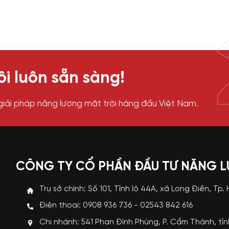
i luôn sẵn sàng!
giải pháp năng lượng mặt trời hàng đầu Việt Nam.
CÔNG TY CỔ PHẦN ĐẦU TƯ NĂNG 
Trụ sở chính: Số 101, Tỉnh lộ 44A, xã Long Điền, Tp.
Điện thoại: 0908 936 736 - 02543 842 616
Chi nhánh: 541 Phan Đình Phùng, P. Cẩm Thành, tỉ