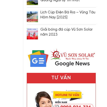
Quảng Ngãi uy tín nhất
Lịch Cúp Điện Bà Rịa – Vũng Tàu
Hôm Nay [2025]
Giải bóng đá cúp Vũ Sơn Solar
năm 2023
TƯ VẤN