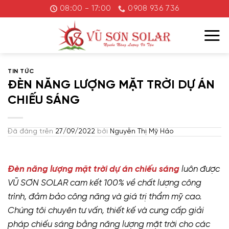
Chuyển
08:00 - 17:00
0908 936 736
đến
nội
dung
TIN TỨC
ĐÈN NĂNG LƯỢNG MẶT TRỜI DỰ ÁN
CHIẾU SÁNG
Đã đăng trên
27/09/2022
bởi
Nguyễn Thị Mỹ Hảo
Đèn năng lượng mặt trời dự án chiếu sáng
luôn được
VŨ SƠN SOLAR cam kết 100% về chất lượng công
trình, đảm bảo công năng và giá trị thẩm mỹ cao.
Chúng tôi chuyên tư vấn, thiết kế và cung cấp giải
pháp chiếu sáng bằng năng lượng mặt trời cho các