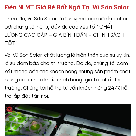
Đèn NLMT Giá Rẻ Bất Ngờ Tại Vũ Sơn Solar
Theo đó, Vũ Sơn Solar là đơn vị mà bạn nên lựa chọn
bởi chúng tôi hội tụ đầy đủ các yếu tố ” CHẤT
LƯỢNG CAO CẤP – GIÁ BÌNH DÂN – CHÍNH SÁCH
TỐT”.
Với Vũ Sơn Solar, chất lượng là hiện thân của sự uy tín,
là sự đảm bảo cho thị trường. Do đó, chúng tôi cam
kết mang đến cho khách hàng những sản phẩm chất
lượng cao, nhập khẩu chính hãng, giá tốt nhất thị
trường. Chúng tôi hỗ trợ tư vấn khách hàng 24/7, hỗ
trợ lắp đặt tận nơi.