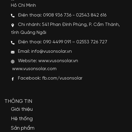
Hồ Chí Minh
Điện thoại: 0908 936 736 - 02543 842 616
Chi nhánh: 541 Phan Đình Phùng, P. Cẩm Thành,
tỉnh Quảng Ngãi
Điện thoại: 090 4499 091 – 02553 726 727
Email: info@vusonsolar.vn
Website:
www.vusonsolar.vn
www.vusonsolar.com
Facebook:
fb.com/vusonsolar
THÔNG TIN
Giới thiệu
Hệ thống
Sản phẩm