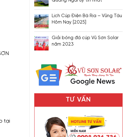
Quảng Ngãi uy tín nhất
Lịch Cúp Điện Bà Rịa – Vũng Tàu
Hôm Nay [2025]
Giải bóng đá cúp Vũ Sơn Solar
năm 2023
 SƠN
TƯ VẤN
 tại