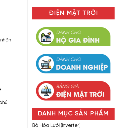
ĐIỆN MẶT TRỜI
 nhận
o
“phủ
DANH MỤC SẢN PHẨM
Bộ Hòa Lưới (inverter)