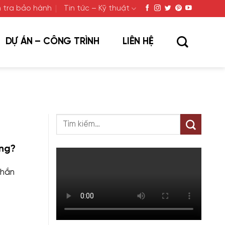
 tra bảo hành
Tin tức – Kỹ thuật
DỰ ÁN – CÔNG TRÌNH
LIÊN HỆ
ng?
chắn