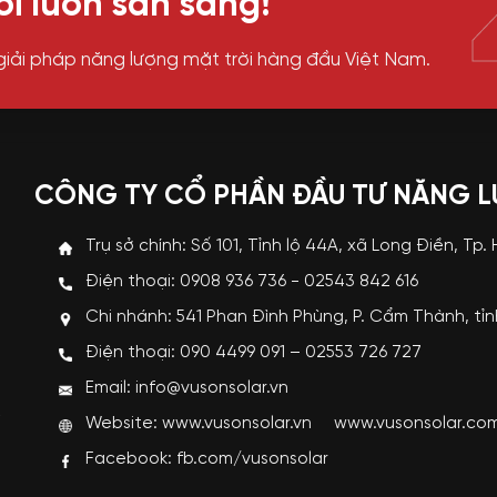
i luôn sẵn sàng!
giải pháp năng lượng mặt trời hàng đầu Việt Nam.
CÔNG TY CỔ PHẦN ĐẦU TƯ NĂNG 
Trụ sở chính: Số 101, Tỉnh lộ 44A, xã Long Điền, Tp.
Điện thoại: 0908 936 736 - 02543 842 616
Chi nhánh: 541 Phan Đình Phùng, P. Cẩm Thành, tỉ
p
Điện thoại: 090 4499 091 – 02553 726 727
i
Email: info@vusonsolar.vn
R
Website:
www.vusonsolar.vn
www.vusonsolar.co
g
Facebook:
fb.com/vusonsolar