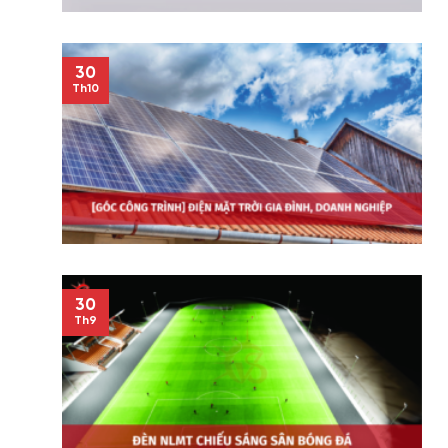
30
Th10
30
Th9