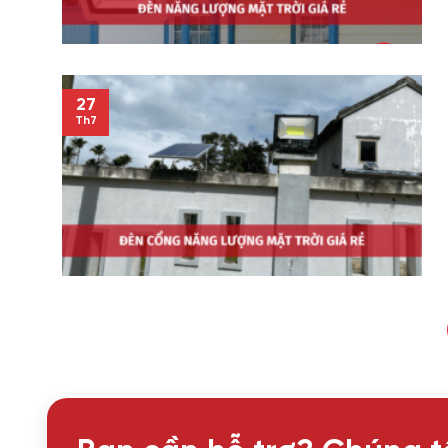
27
Th7