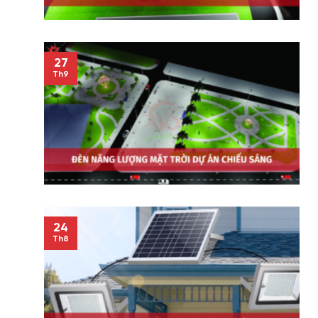
27
Th9
24
Th8