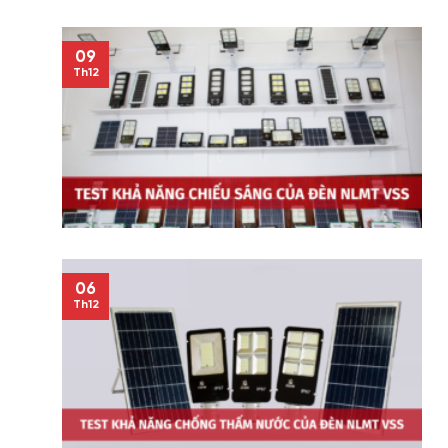
09
Th12
06
Th12