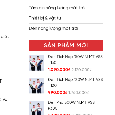
Tấm pin năng lượng mặt trời
Thiết bị & vật tư
Đèn năng lượng mặt trời
 biệt
SẢN PHẨM MỚI
Đèn Tích Hợp 150W NLMT VSS
T150
1.090.000
₫
2.120.000
₫
Đèn Tích Hợp 120W NLMT VSS
T
T120
990.000
₫
1.740.000
₫
c Vũ
Đèn Pha 300W NLMT VSS
P300