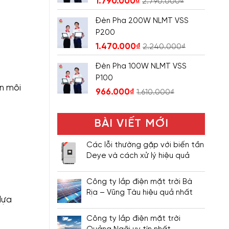
1.790.000
₫
2.790.000
₫
Đèn Pha 200W NLMT VSS
P200
1.470.000
₫
2.240.000
₫
Đèn Pha 100W NLMT VSS
P100
ện môi
966.000
₫
1.610.000
₫
BÀI VIẾT MỚI
Các lỗi thường gặp với biến tần
Deye và cách xử lý hiệu quả
Công ty lắp điện mặt trời Bà
Rịa – Vũng Tàu hiệu quả nhất
lựa
Công ty lắp điện mặt trời