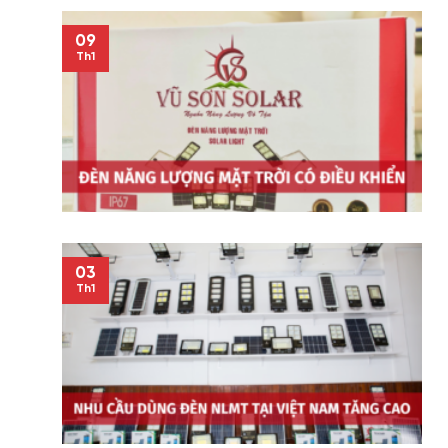
09
Th1
03
Th1