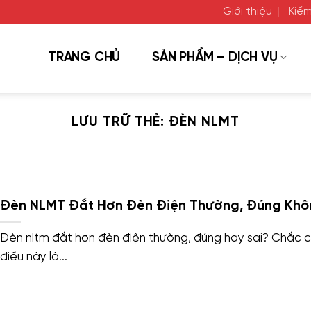
Giới thiệu
Kiểm
TRANG CHỦ
SẢN PHẨM – DỊCH VỤ
LƯU TRỮ THẺ:
ĐÈN NLMT
Đèn NLMT Đắt Hơn Đèn Điện Thường, Đúng Khô
Đèn nltm đắt hơn đèn điện thường, đúng hay sai? Chắc 
điều này là...