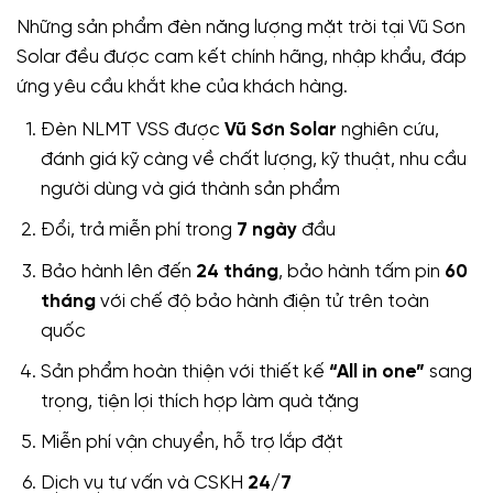
Những sản phẩm đèn năng lượng mặt trời tại Vũ Sơn
Solar đều được cam kết chính hãng, nhập khẩu, đáp
ứng yêu cầu khắt khe của khách hàng.
Đèn NLMT VSS được
Vũ Sơn Solar
nghiên cứu,
đánh giá kỹ càng về chất lượng, kỹ thuật, nhu cầu
người dùng và giá thành sản phẩm
Đổi, trả miễn phí trong
7 ngày
đầu
Bảo hành lên đến
24 tháng
, bảo hành tấm pin
60
tháng
với chế độ bảo hành điện tử trên toàn
quốc
Sản phẩm hoàn thiện với thiết kế
“All in one”
sang
trọng, tiện lợi thích hợp làm quà tặng
Miễn phí vận chuyển, hỗ trợ lắp đặt
Dịch vụ tư vấn và CSKH
24/7