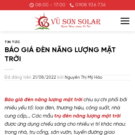
Chuyển
08:00 - 17:00
0908 936 736
đến
nội
dung
TIN TỨC
BÁO GIÁ ĐÈN NĂNG LƯỢNG MẶT
TRỜI
Đã đăng trên
21/08/2022
bởi
Nguyễn Thị Mỹ Hảo
Báo giá đèn năng lượng mặt trời
chịu sự chi phối bởi
nhiều yếu tố: loại đèn, thương hiệu, công suất, nhà
cung cấp,… Các mẫu
trụ đèn năng lượng mặt trời
được ứng dụng chiếu sáng cho nhiều vị trí khác nhau:
trong nhà, trụ cổng, sân vườn, tuyến đường giao