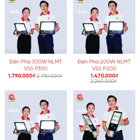
-36%
-34%
Đèn Pha 300W NLMT
Đèn Pha 200W NLMT
VSS P300
VSS P200
1.790.000
₫
1.470.000
₫
2.790.000
₫
2.240.000
₫
-40%
-40%