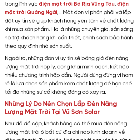
trong lĩnh vực
điện mặt trời Bà Rịa Vũng Tàu
,
điện
mặt trời Quảng Ngãi
,… Một đơn vị phân phối và lắp
đặt uy tín sẽ giúp khách hàng yên tâm về chất lượng
khi mua sản phẩm. Họ là những chuyên gia, sẵn sàng
hỗ trợ khách hàng khi cần thiết, chính sách bảo hành
theo quy định nhà sản xuất.
Ngoài ra, những đơn vị uy tín sẽ bảng giá đèn năng
lượng mặt trời hợp lý, công khai minh bạch, kết hợp
nhiều chương trình hấp dẫn. Người dùng đừng vì ham
rẻ là lựa chọn sản phẩm kém chất lượng để hạn chế
tối đa những sự cố không đáng có xảy ra.
Những Lý Do Nên Chọn Lắp Đèn Năng
Lượng Mặt Trời Tại Vũ Sơn Solar
Như đã đề cập, khách hàng có thể mua đèn năng
lượng mặt trời ở bất cứ địa chỉ nào kinh doanh về