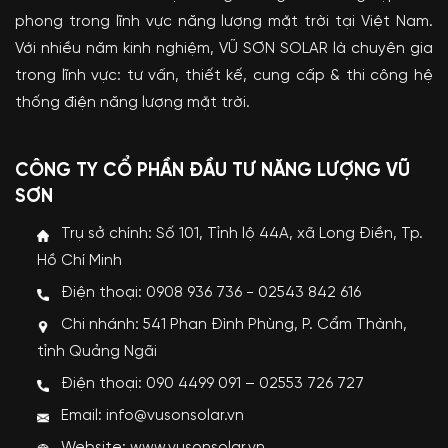
phong trong lĩnh vực năng lượng mặt trời tại Việt Nam.
Với nhiều năm kinh nghiệm, VŨ SƠN SOLAR là chuyên gia
trong lĩnh vực: tư vấn, thiết kế, cung cấp & thi công hệ
thống điện năng lượng mặt trời.
CÔNG TY CỔ PHẦN ĐẦU TƯ NĂNG LƯỢNG VŨ
SƠN
Trụ sở chính: Số 101, Tỉnh lộ 44A, xã Long Điền, Tp.
Hồ Chí Minh
Điện thoại: 0908 936 736 - 02543 842 616
Chi nhánh: 541 Phan Đình Phùng, P. Cẩm Thành,
tỉnh Quảng Ngãi
Điện thoại: 090 4499 091 – 02553 726 727
Email: info@vusonsolar.vn