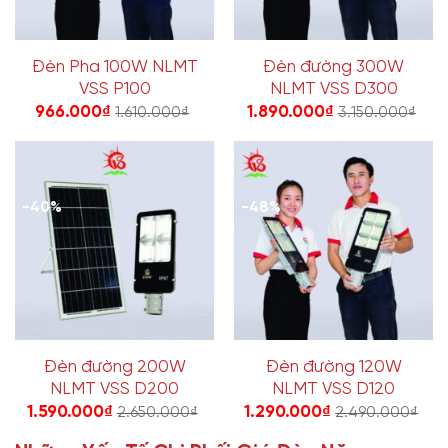
Đèn Pha 100W NLMT
Đèn đường 300W
VSS P100
NLMT VSS D300
966.000
₫
1.890.000
₫
1.610.000
₫
3.150.000
₫
-40%
-48%
Đèn đường 200W
Đèn đường 120W
NLMT VSS D200
NLMT VSS D120
1.590.000
₫
1.290.000
₫
2.650.000
₫
2.490.000
₫