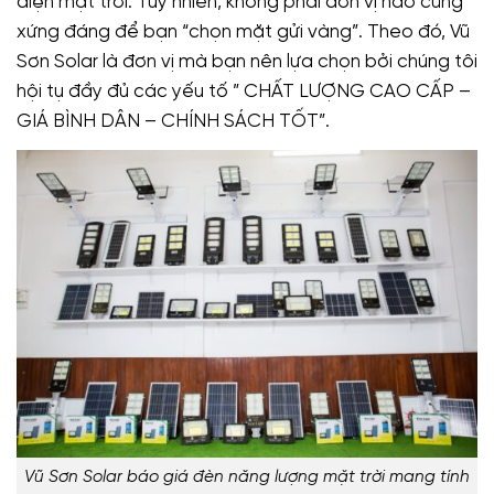
điện mặt trời. Tuy nhiên, không phải đơn vị nào cũng
xứng đáng để bạn “chọn mặt gửi vàng”. Theo đó, Vũ
Sơn Solar là đơn vị mà bạn nên lựa chọn bởi chúng tôi
hội tụ đầy đủ các yếu tố ” CHẤT LƯỢNG CAO CẤP –
GIÁ BÌNH DÂN – CHÍNH SÁCH TỐT”.
Vũ Sơn Solar báo giá đèn năng lượng mặt trời mang tính