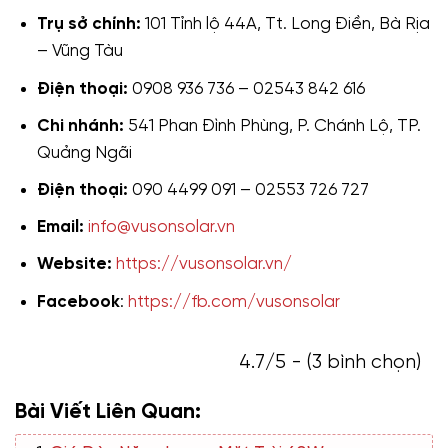
Trụ sở chính:
101 Tỉnh lộ 44A, Tt. Long Điền, Bà Rịa
– Vũng Tàu
Điện thoại:
0908 936 736 – 02543 842 616
Chi nhánh:
541 Phan Đình Phùng, P. Chánh Lộ, TP.
Quảng Ngãi
Điện thoại:
090 4499 091 – 02553 726 727
Email:
info@vusonsolar.vn
Website:
https://vusonsolar.vn/
Facebook
:
https://fb.com/vusonsolar
4.7/5 - (3 bình chọn)
Bài Viết Liên Quan: