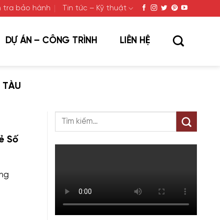
 tra bảo hành
Tin tức – Kỹ thuật
DỰ ÁN – CÔNG TRÌNH
LIÊN HỆ
 TÀU
ẻ Số
ũng