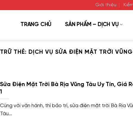
Giới thiệu
Kiểm
TRANG CHỦ
SẢN PHẨM – DỊCH VỤ
 TRỮ THẺ:
DỊCH VỤ SỬA ĐIỆN MẶT TRỜI VŨNG
Sửa Điện Mặt Trời Bà Rịa Vũng Tàu Uy Tín, Giá R
1
Cùng với vận hành, thì bảo trì, sửa điện mặt trời Bà Rịa V
Tàu...