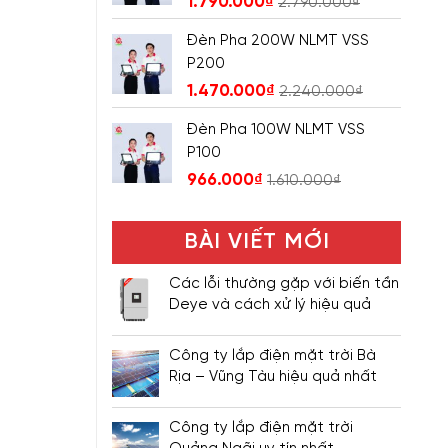
1.790.000
₫
2.790.000
₫
Đèn Pha 200W NLMT VSS
P200
1.470.000
₫
2.240.000
₫
Đèn Pha 100W NLMT VSS
P100
966.000
₫
1.610.000
₫
BÀI VIẾT MỚI
Các lỗi thường gặp với biến tần
Deye và cách xử lý hiệu quả
Công ty lắp điện mặt trời Bà
Rịa – Vũng Tàu hiệu quả nhất
Công ty lắp điện mặt trời