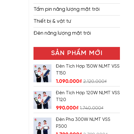
Tấm pin năng lượng mặt trời
Thiết bị & vật tư
Đèn năng lượng mặt trời
SẢN PHẨM MỚI
Đèn Tích Hợp 150W NLMT VSS
T150
1.090.000
₫
2.120.000
₫
Đèn Tích Hợp 120W NLMT VSS
T120
990.000
₫
1.740.000
₫
Đèn Pha 300W NLMT VSS
P300