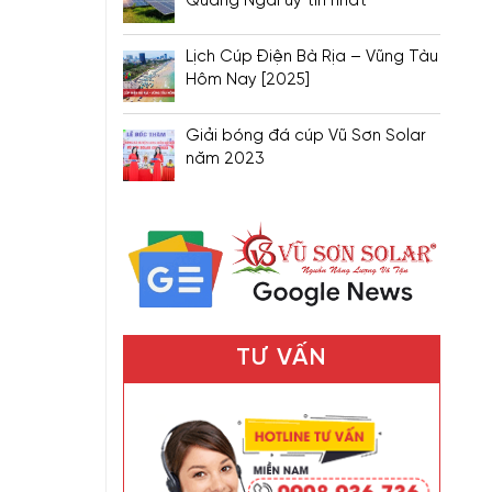
Quảng Ngãi uy tín nhất
Lịch Cúp Điện Bà Rịa – Vũng Tàu
Hôm Nay [2025]
Giải bóng đá cúp Vũ Sơn Solar
năm 2023
TƯ VẤN