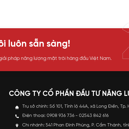
i luôn sẵn sàng!
giải pháp năng lượng mặt trời hàng đầu Việt Nam.
CÔNG TY CỔ PHẦN ĐẦU TƯ NĂNG 
Trụ sở chính: Số 101, Tỉnh lộ 44A, xã Long Điền, Tp.
Điện thoại: 0908 936 736 - 02543 842 616
Chi nhánh: 541 Phan Đình Phùng, P. Cẩm Thành, tỉ