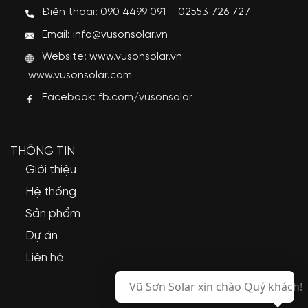
Điện thoại: 090 4499 091 – 02553 726 727
Email: info@vusonsolar.vn
Website:
www.vusonsolar.vn
www.vusonsolar.com
Facebook:
fb.com/vusonsolar
THÔNG TIN
Giới thiệu
Hệ thống
Sản phẩm
Dự án
Liên hệ
Vũ Sơn Solar xin chào Quý khách!