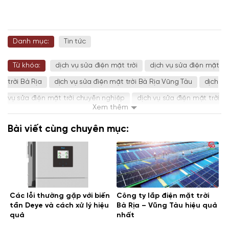
Danh mục:
Tin tức
Từ khóa:
dịch vụ sửa điện mặt trời
dịch vụ sửa điện mặt
trời Bà Rịa
dịch vụ sửa điện mặt trời Bà Rịa Vũng Tàu
dịch
vụ sửa điện mặt trời chuyên nghiệp
dịch vụ sửa điện mặt trời
Xem thêm
giá rẻ
dịch vụ sửa điện mặt trời Vũng Tàu
sửa chữa điện
Bài viết cùng chuyên mục:
mặt trời chuyên nghiệp
sửa chữa điện mặt trời giá rẻ
sửa
điện mặt trời
sửa điện mặt trời Bà Rịa
sửa điện mặt trời
Bà Rịa Vũng Tàu
sửa điện mặt trời giá rẻ
sửa điện mặt trời
Vũng Tàu
sửa điện năng lượng mặt trời
sửa điện năng
Các lỗi thường gặp với biến
Công ty lắp điện mặt trời
lượng mặt trời giá rẻ
Vũ Sơn Solar
điện mặt trời
điện
tần Deye và cách xử lý hiệu
Bà Rịa – Vũng Tàu hiệu quả
năng lượng mặt trời
quả
nhất