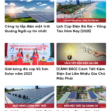
Công ty lắp điện mặt trời
Lịch Cúp Điện Bà Rịa – Vũng
Quảng Ngãi uy tín nhất
Tàu Hôm Nay [2025]
Giải bóng đá cúp Vũ Sơn
[CẢNH BÁO] Cách Tiết Kiệm
Solar năm 2023
Điện Sai Lầm Nhiều Gia Chủ
Mắc Phải