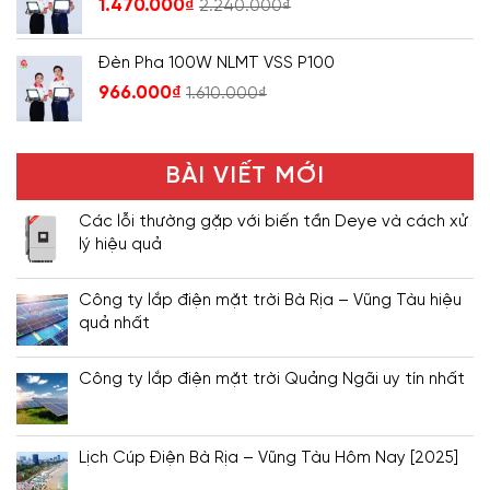
1.470.000
₫
2.240.000
₫
Đèn Pha 100W NLMT VSS P100
966.000
₫
1.610.000
₫
BÀI VIẾT MỚI
Các lỗi thường gặp với biến tần Deye và cách xử
lý hiệu quả
Công ty lắp điện mặt trời Bà Rịa – Vũng Tàu hiệu
quả nhất
Công ty lắp điện mặt trời Quảng Ngãi uy tín nhất
Lịch Cúp Điện Bà Rịa – Vũng Tàu Hôm Nay [2025]