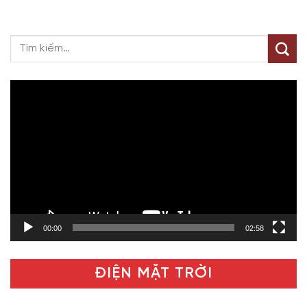
Trình
chơi
Video
00:00
02:58
ĐIỆN MẶT TRỜI