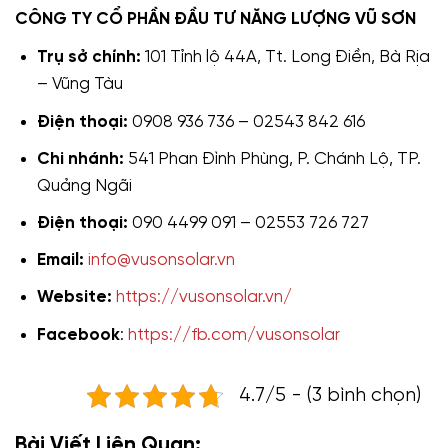
CÔNG TY CỔ PHẦN ĐẦU TƯ NĂNG LƯỢNG VŨ SƠN
Trụ sở chính:
101 Tỉnh lộ 44A, Tt. Long Điền, Bà Rịa
– Vũng Tàu
Điện thoại:
0908 936 736 – 02543 842 616
Chi nhánh:
541 Phan Đình Phùng, P. Chánh Lộ, TP.
Quảng Ngãi
Điện thoại:
090 4499 091 – 02553 726 727
Email:
info@vusonsolar.vn
Website:
https://vusonsolar.vn/
Facebook
:
https://fb.com/vusonsolar
4.7/5 - (3 bình chọn)
Bài Viết Liên Quan: