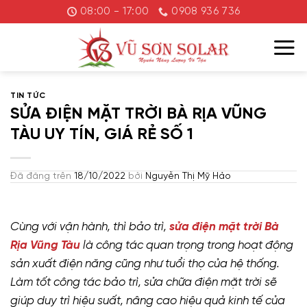
Chuyển
08:00 - 17:00
0908 936 736
đến
nội
dung
TIN TỨC
SỬA ĐIỆN MẶT TRỜI BÀ RỊA VŨNG
TÀU UY TÍN, GIÁ RẺ SỐ 1
Đã đăng trên
18/10/2022
bởi
Nguyễn Thị Mỹ Hảo
Cùng với vận hành, thì bảo trì,
sửa điện mặt trời Bà
Rịa Vũng Tàu
là công tác quan trọng trong hoạt động
sản xuất điện năng cũng như tuổi thọ của hệ thống.
Làm tốt công tác bảo trì, sửa chữa điện mặt trời sẽ
giúp duy trì hiệu suất, nâng cao hiệu quả kinh tế của