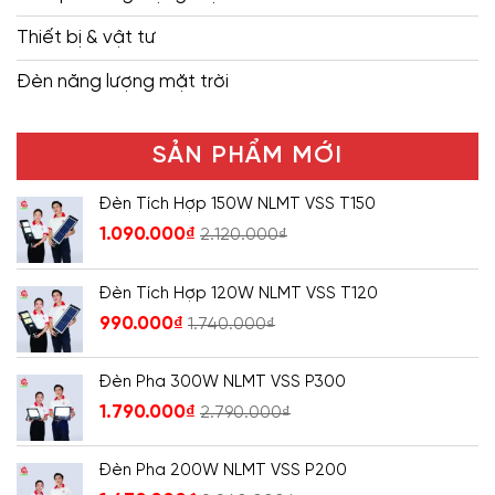
Thiết bị & vật tư
Đèn năng lượng mặt trời
SẢN PHẨM MỚI
Đèn Tích Hợp 150W NLMT VSS T150
1.090.000
₫
2.120.000
₫
Đèn Tích Hợp 120W NLMT VSS T120
990.000
₫
1.740.000
₫
Đèn Pha 300W NLMT VSS P300
1.790.000
₫
2.790.000
₫
Đèn Pha 200W NLMT VSS P200