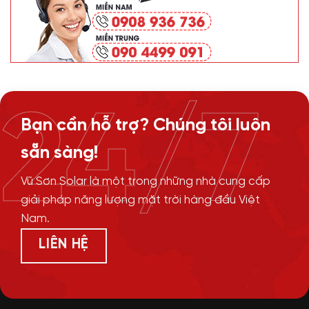
24/7
Bạn cần hỗ trợ? Chúng tôi luôn
sẵn sàng!
Vũ Sơn Solar là một trong những nhà cung cấp
giải pháp năng lượng mặt trời hàng đầu Việt
Nam.
LIÊN HỆ