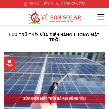
Chuyển
08:00 - 17:00
0908 936 736
đến
nội
dung
LƯU TRỮ THẺ:
SỬA ĐIỆN NĂNG LƯỢNG MẶT
TRỜI
18
Th10