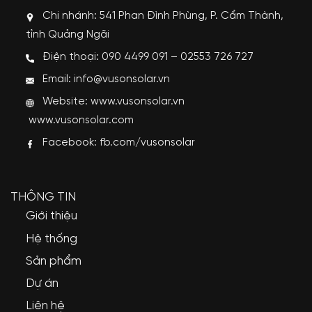
Chi nhánh: 541 Phan Đình Phùng, P. Cẩm Thành,
tỉnh Quảng Ngãi
Điện thoại: 090 4499 091 – 02553 726 727
Email: info@vusonsolar.vn
Website:
www.vusonsolar.vn
www.vusonsolar.com
Facebook:
fb.com/vusonsolar
THÔNG TIN
Giới thiệu
Hệ thống
Sản phẩm
Dự án
Liên hệ