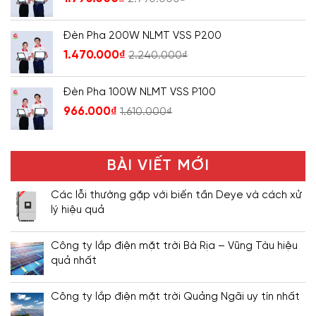
Đèn Pha 200W NLMT VSS P200
1.470.000
₫
2.240.000
₫
Đèn Pha 100W NLMT VSS P100
966.000
₫
1.610.000
₫
BÀI VIẾT MỚI
Các lỗi thường gặp với biến tần Deye và cách xử
lý hiệu quả
Công ty lắp điện mặt trời Bà Rịa – Vũng Tàu hiệu
quả nhất
Công ty lắp điện mặt trời Quảng Ngãi uy tín nhất