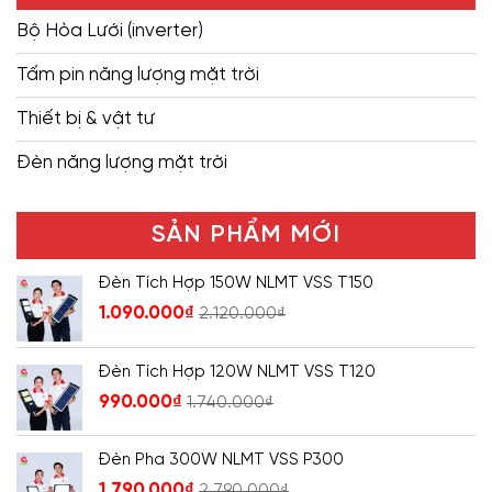
Bộ Hòa Lưới (inverter)
Tấm pin năng lượng mặt trời
Thiết bị & vật tư
Đèn năng lượng mặt trời
SẢN PHẨM MỚI
Đèn Tích Hợp 150W NLMT VSS T150
1.090.000
₫
2.120.000
₫
Đèn Tích Hợp 120W NLMT VSS T120
990.000
₫
1.740.000
₫
Đèn Pha 300W NLMT VSS P300
1.790.000
₫
2.790.000
₫