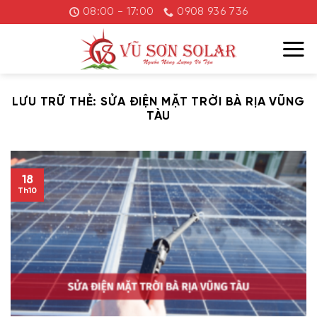
Chuyển
08:00 - 17:00
0908 936 736
đến
nội
dung
LƯU TRỮ THẺ:
SỬA ĐIỆN MẶT TRỜI BÀ RỊA VŨNG
TÀU
18
Th10