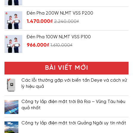
Đèn Pha 200W NLMT VSS P200
1.470.000
₫
2.240.000
₫
Đèn Pha 100W NLMT VSS P100
966.000
₫
1.610.000
₫
BÀI VIẾT MỚI
Các lỗi thường gặp với biến tần Deye và cách xử
lý hiệu quả
Công ty lắp điện mặt trời Bà Rịa – Vũng Tàu hiệu
quả nhất
Công ty lắp điện mặt trời Quảng Ngãi uy tín nhất