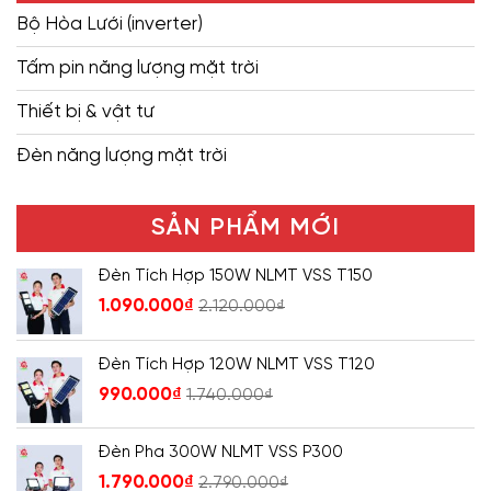
Bộ Hòa Lưới (inverter)
Tấm pin năng lượng mặt trời
Thiết bị & vật tư
Đèn năng lượng mặt trời
SẢN PHẨM MỚI
Đèn Tích Hợp 150W NLMT VSS T150
1.090.000
₫
2.120.000
₫
Đèn Tích Hợp 120W NLMT VSS T120
990.000
₫
1.740.000
₫
Đèn Pha 300W NLMT VSS P300
1.790.000
₫
2.790.000
₫