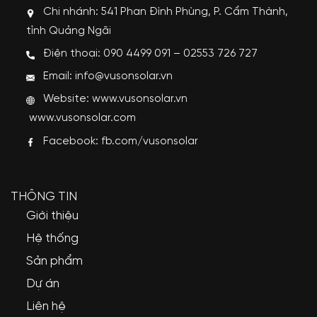
Chi nhánh: 541 Phan Đình Phùng, P. Cẩm Thành,
tỉnh Quảng Ngãi
Điện thoại: 090 4499 091 – 02553 726 727
Email: info@vusonsolar.vn
Website:
www.vusonsolar.vn
www.vusonsolar.com
Facebook:
fb.com/vusonsolar
THÔNG TIN
Giới thiệu
Hệ thống
Sản phẩm
Dự án
Liên hệ