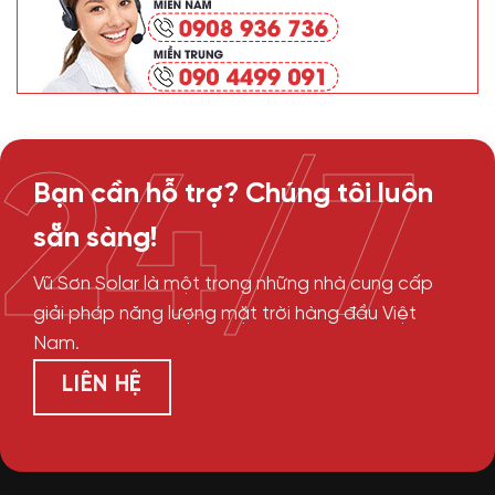
24/7
Bạn cần hỗ trợ? Chúng tôi luôn
sẵn sàng!
Vũ Sơn Solar là một trong những nhà cung cấp
giải pháp năng lượng mặt trời hàng đầu Việt
Nam.
LIÊN HỆ