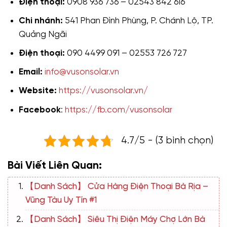
Điện thoại:
0908 936 736 – 02543 842 616
Chi nhánh:
541 Phan Đình Phùng, P. Chánh Lộ, TP.
Quảng Ngãi
Điện thoại:
090 4499 091 – 02553 726 727
Email:
info@vusonsolar.vn
Website:
https://vusonsolar.vn/
Facebook
:
https://fb.com/vusonsolar
4.7/5 - (3 bình chọn)
Bài Viết Liên Quan:
【Danh Sách】 Cửa Hàng Điện Thoại Bà Rịa –
Vũng Tàu Uy Tín #1
【Danh Sách】 Siêu Thị Điện Máy Chợ Lớn Bà