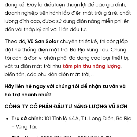
đáng kể. Đây là điều kiện thuận lợi để các gia đình,
doanh nghiệp tiến hành lắp điện mặt trời giá rẻ, chất
lượng đỉnh cao, được sử dụng điện năng miễn phí lên
đến vài thập kỷ chỉ với 1 lần đầu tư.
Theo đó,
Vũ Sơn Solar
chuyên thiết kế, thi công lắp
đặt hệ thống điện mặt trời Bà Rịa Vũng Tàu. Chúng
tôi còn là đơn vị phân phối đa dạng các loại thiết bị,
vật tư điện mặt trời như
tấm pin thu năng lượng
,
biến tần, các phụ kiện điện mặt trời,…
Hãy liên hệ ngay với chúng tôi để nhận tư vấn và
hỗ trợ nhanh nhất!
CÔNG TY CỔ PHẦN ĐẦU TƯ NĂNG LƯỢNG VŨ SƠN
Trụ sở chính:
101 Tỉnh lộ 44A, Tt. Long Điền, Bà Rịa
– Vũng Tàu