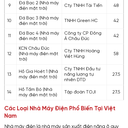
Đá Bạc 2 (Nhà máy
9
Cty TNHH Tài Tiến
48
điện mặt trời)
Đá Bạc 3 (Nhà máy
10
TNHH Green HC
42
điện mặt trời)
Đá Bạc 4 (Nhà máy
Công ty CP Đông
11
42
điện mặt trời)
Á Châu Đức
KCN Châu Đức
Cty TNHH Hoàng
12
(Nhà máy điện mặt
58
Việt Hùng
trời)
Cty TNHH Đầu tư
Hồ Gia Hoét 1 (Nhà
13
năng lượng tự
27.5
máy điện mặt trời)
nhiên DTD
Hồ Tầm Bó (Nhà
14
Tập đoàn TOJI
27.5
máy điện mặt trời)
Các Loại Nhà Máy Điện Phổ Biến Tại Việt
Nam
Nhà máy điện là nhà máy sản xuất điện năng ở quy