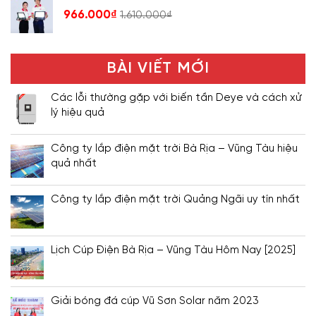
966.000
₫
1.610.000
₫
BÀI VIẾT MỚI
Các lỗi thường gặp với biến tần Deye và cách xử
lý hiệu quả
Công ty lắp điện mặt trời Bà Rịa – Vũng Tàu hiệu
quả nhất
Công ty lắp điện mặt trời Quảng Ngãi uy tín nhất
Lịch Cúp Điện Bà Rịa – Vũng Tàu Hôm Nay [2025]
Giải bóng đá cúp Vũ Sơn Solar năm 2023