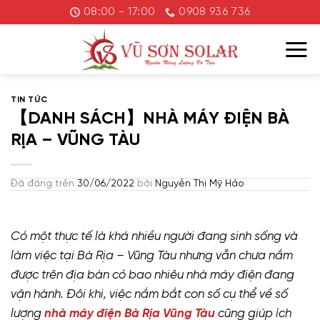
Chuyển
08:00 - 17:00
0908 936 736
đến
nội
dung
TIN TỨC
【DANH SÁCH】NHÀ MÁY ĐIỆN BÀ
RỊA – VŨNG TÀU
Đã đăng trên
30/06/2022
bởi
Nguyễn Thị Mỹ Hảo
Có một thực tế là khá nhiều người đang sinh sống và
làm việc tại Bà Rịa – Vũng Tàu nhưng vẫn chưa nắm
được trên địa bàn có bao nhiêu nhà máy điện đang
vận hành. Đôi khi, việc nắm bắt con số cụ thể về số
lượng
nhà máy điện Bà Rịa Vũng Tàu
cũng giúp ích