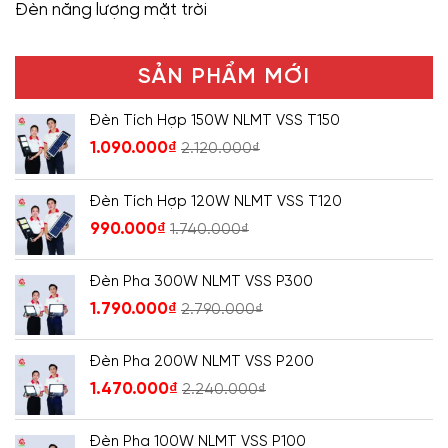
Đèn năng lượng mặt trời
SẢN PHẨM MỚI
Đèn Tích Hợp 150W NLMT VSS T150
1.090.000
₫
2.120.000
₫
Đèn Tích Hợp 120W NLMT VSS T120
990.000
₫
1.740.000
₫
Đèn Pha 300W NLMT VSS P300
1.790.000
₫
2.790.000
₫
Đèn Pha 200W NLMT VSS P200
1.470.000
₫
2.240.000
₫
Đèn Pha 100W NLMT VSS P100