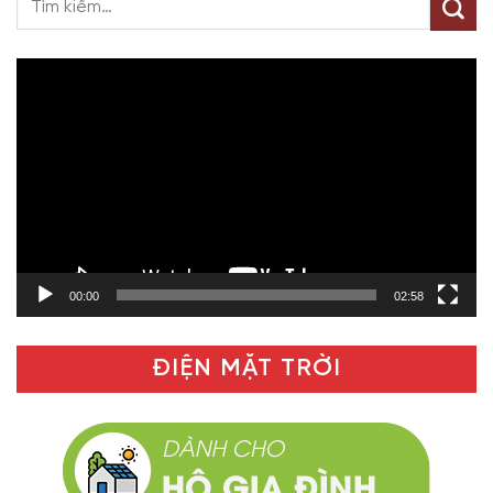
Trình
chơi
Video
00:00
02:58
ĐIỆN MẶT TRỜI