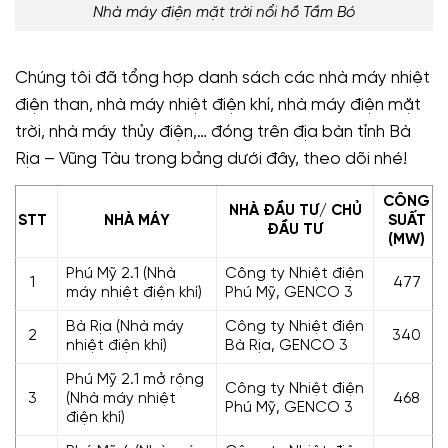
Nhà máy điện mặt trời nổi hồ Tầm Bó
Chúng tôi đã tổng hợp danh sách các nhà máy nhiệt
điện than, nhà máy nhiệt điện khí, nhà máy điện mặt
trời, nhà máy thủy điện,… đóng trên địa bàn tỉnh Bà
Rịa – Vũng Tàu trong bảng dưới đây, theo dõi nhé!
CÔNG
NHÀ ĐẦU TƯ/ CHỦ
STT
NHÀ MÁY
SUẤT
ĐẦU TƯ
(MW)
Phú Mỹ 2.1 (Nhà
Công ty Nhiệt điện
1
477
máy nhiệt điện khí)
Phú Mỹ, GENCO 3
Bà Rịa (Nhà máy
Công ty Nhiệt điện
2
340
nhiệt điện khí)
Bà Rịa, GENCO 3
Phú Mỹ 2.1 mở rộng
Công ty Nhiệt điện
3
(Nhà máy nhiệt
468
Phú Mỹ, GENCO 3
điện khí)