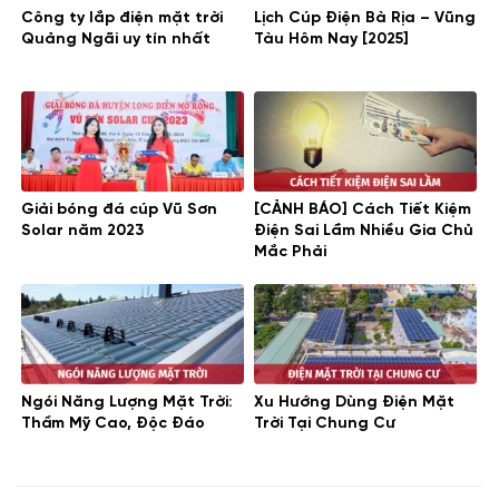
Công ty lắp điện mặt trời
Lịch Cúp Điện Bà Rịa – Vũng
Quảng Ngãi uy tín nhất
Tàu Hôm Nay [2025]
Giải bóng đá cúp Vũ Sơn
[CẢNH BÁO] Cách Tiết Kiệm
Solar năm 2023
Điện Sai Lầm Nhiều Gia Chủ
Mắc Phải
Ngói Năng Lượng Mặt Trời:
Xu Hướng Dùng Điện Mặt
Thẩm Mỹ Cao, Độc Đáo
Trời Tại Chung Cư