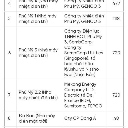
Phú Mỹ 4 (Nhà máy
Công ty Nhiệt điện
4
477
nhiệt điện khí)
Phú Mỹ, GENCO 3
Phú Mỹ 1 (Nhà máy
Công ty Nhiệt điện
5
1118
nhiệt điện khí)
Phú Mỹ, GENCO 3
Công ty Điện lực
TNHH BOT Phú Mỹ
3, SembCorp,
Công ty
Phú Mỹ 3 (Nhà máy
6
SempCorp Utilities
720
nhiệt điện khí)
(Singapore), tổ
hợp nhà thầu
Kyushu và Nissho
Iwai (Nhật Bản)
Mekong Energy
Company LTD,
Phú Mỹ 2.2 (Nhà
7
Electricité De
720
máy nhiệt điện khí)
France (EDF),
Sumitomo, TEPCO
Đá Bạc (Nhà máy
8
Cty CP Đông Á
48
điện mặt trời)