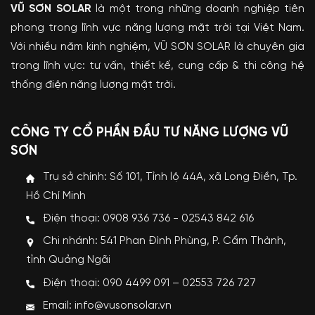
VŨ SƠN SOLAR
là một trong những doanh nghiệp tiên
phong trong lĩnh vực năng lượng mặt trời tại Việt Nam.
Với nhiều năm kinh nghiệm, VŨ SƠN SOLAR là chuyên gia
trong lĩnh vực: tư vấn, thiết kế, cung cấp & thi công hệ
thống điện năng lượng mặt trời.
CÔNG TY CỔ PHẦN ĐẦU TƯ NĂNG LƯỢNG VŨ
SƠN
Trụ sở chính: Số 101, Tỉnh lộ 44A, xã Long Điền, Tp.
Hồ Chí Minh
Điện thoại: 0908 936 736 - 02543 842 616
Chi nhánh: 541 Phan Đình Phùng, P. Cẩm Thành,
tỉnh Quảng Ngãi
Điện thoại: 090 4499 091 – 02553 726 727
Email: info@vusonsolar.vn