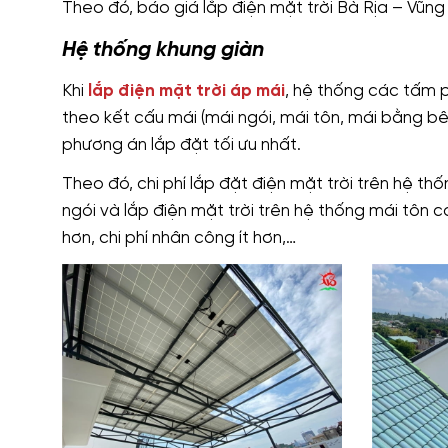
Theo đó, báo giá lắp điện mặt trời Bà Rịa – Vũn
Hệ thống khung giàn
Khi
lắp điện mặt trời áp mái
, hệ thống các tấm p
theo kết cấu mái (mái ngói, mái tôn, mái bằng bê
phương án lắp đặt tối ưu nhất.
Theo đó, chi phí lắp đặt điện mặt trời trên hệ t
ngói và lắp điện mặt trời trên hệ thống mái tôn c
hơn, chi phí nhân công ít hơn,…