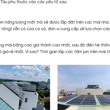
g Tàu phụ thuộc vào các yếu tố sau:
in năng lượng mặt trời sẽ được lắp đặt trên các mái nhà.
 tông) sẵn có của cơ sở, đơn vị cung cấp sẽ lựa chọn cá
hống mái bằng cao giá thành cao nhất, sau đó đến hệ thố
ó giá rẻ nhất. Vì sao? Thời gian lắp các tấm pin trên mái 