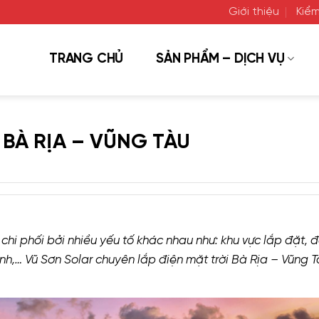
Giới thiệu
Kiểm
TRANG CHỦ
SẢN PHẨM – DỊCH VỤ
 BÀ RỊA – VŨNG TÀU
 chi phối bởi nhiều yếu tố khác nhau như: khu vực lắp đặt, đ
ình,… Vũ Sơn Solar chuyên lắp điện mặt trời Bà Rịa – Vũng 