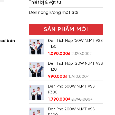
Thiết bị & vật tư
Đèn năng lượng mặt trời
SẢN PHẨM MỚI
 cơ bản
Đèn Tích Hợp 150W NLMT VSS
T150
1.090.000
₫
2.120.000
₫
Đèn Tích Hợp 120W NLMT VSS
T120
990.000
₫
1.740.000
₫
Đèn Pha 300W NLMT VSS
P300
1.790.000
₫
2.790.000
₫
Đèn Pha 200W NLMT VSS