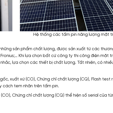
Hệ thống các tấm pin năng lượng mặt tr
những sản phẩm chất lượng, được sản xuất từ các thươn
 Fronius;… Khi lựa chọn bất cứ công ty thi công điện mặt t
hắc, lựa chọn các thiết bị chất lượng. Tất nhiên, có nhi
gốc, xuất xứ (CO), Chứng chỉ chất lượng (CQ), Flash test 
uy cách tem nhãn trên tấm pin.
 (CO), Chứng chỉ chất lượng (CQ) thể hiện số serial của từ