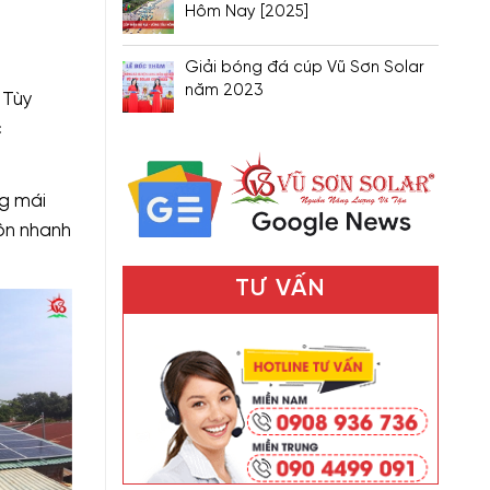
Hôm Nay [2025]
Giải bóng đá cúp Vũ Sơn Solar
năm 2023
 Tùy
c
ng mái
tôn nhanh
TƯ VẤN