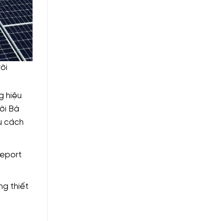
ời
g hiệu
rời Bà
ều cách
report
ng thiết