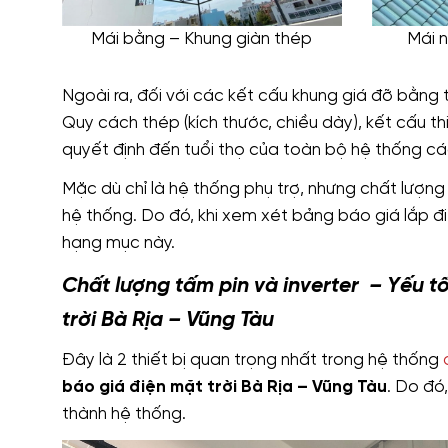
Mái bằng – Khung giàn thép
Mái 
Ngoài ra, đối với các kết cấu khung giá đỡ bằng 
Quy cách thép (kích thước, chiều dày), kết cấu t
quyết định đến tuổi thọ của toàn bộ hệ thống c
Mặc dù chỉ là hệ thống phụ trợ, nhưng chất lượng
hệ thống. Do đó, khi xem xét bảng báo giá lắp điệ
hạng mục này.
Chất lượng tấm pin và inverter – Yếu t
trời Bà Rịa – Vũng Tàu
Đây là 2 thiết bị quan trọng nhất trong hệ thống
báo giá điện mặt trời Bà Rịa – Vũng Tàu
. Do đó,
thành hệ thống.