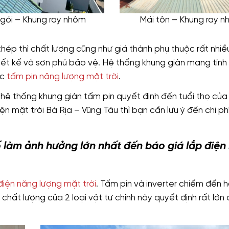
ngói – Khung ray nhôm
Mái tôn – Khung ray 
thép thì chất lượng cũng như giá thành phụ thuộc rất nhiề
hiết kế và sơn phủ bảo vệ. Hệ thống khung giàn mang tính
ác
tấm pin năng lượng mặt trời
.
 hệ thống khung giàn tấm pin quyết định đến tuổi thọ củ
n mặt trời Bà Rịa – Vũng Tàu thì bạn cần lưu ý đến chi ph
ố làm ảnh hưởng lớn nhất đến báo giá lắp điện
điện năng lượng mặt trời
. Tấm pin và inverter chiếm đến 
 chất lượng của 2 loại vật tư chính này quyết định rất lớn