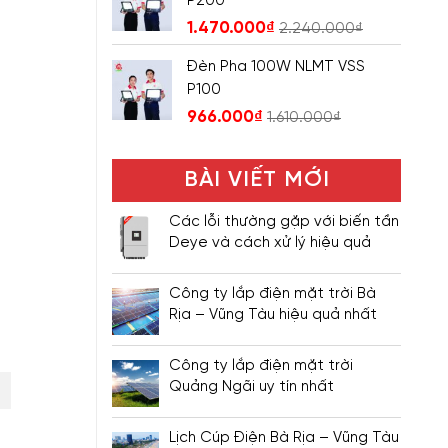
P200
1.470.000
₫
2.240.000
₫
Đèn Pha 100W NLMT VSS
P100
966.000
₫
1.610.000
₫
BÀI VIẾT MỚI
Các lỗi thường gặp với biến tần
Deye và cách xử lý hiệu quả
Công ty lắp điện mặt trời Bà
Rịa – Vũng Tàu hiệu quả nhất
Công ty lắp điện mặt trời
Quảng Ngãi uy tín nhất
Lịch Cúp Điện Bà Rịa – Vũng Tàu