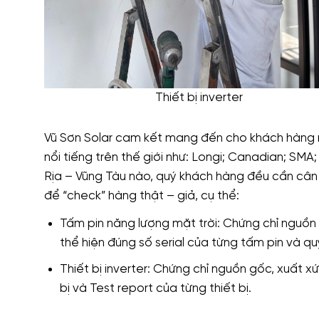
Thiết bị inverter
Vũ Sơn Solar cam kết mang đến cho khách hàng 
nổi tiếng trên thế giới như: Longi; Canadian; SMA;
Rịa – Vũng Tàu nào, quý khách hàng đều cần cân n
để “check” hàng thật – giả, cụ thể:
Tấm pin năng lượng mặt trời: Chứng chỉ nguồn 
thể hiện đúng số serial của từng tấm pin và q
Thiết bị inverter: Chứng chỉ nguồn gốc, xuất xứ
bị và Test report của từng thiết bị.