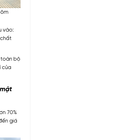
nhôm
u vào:
 chất
a toàn bộ
í của
 mặt
hơn 70%
 đến giá