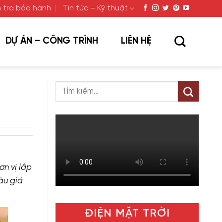
 tra bảo hành
Tin tức – Kỹ thuật
DỰ ÁN – CÔNG TRÌNH
LIÊN HỆ
ơn vị lắp
Tàu giá
ĐIỆN MẶT TRỜI