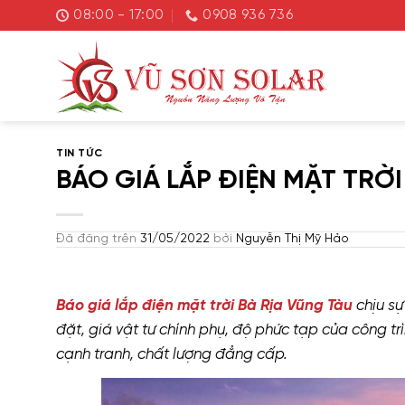
Chuyển
08:00 - 17:00
0908 936 736
đến
nội
dung
TIN TỨC
BÁO GIÁ LẮP ĐIỆN MẶT TRỜI
Đã đăng trên
31/05/2022
bởi
Nguyễn Thị Mỹ Hảo
Báo giá lắp điện mặt trời Bà Rịa Vũng Tàu
chịu sự
đặt, giá vật tư chính phụ, độ phức tạp của công tr
cạnh tranh, chất lượng đẳng cấp.