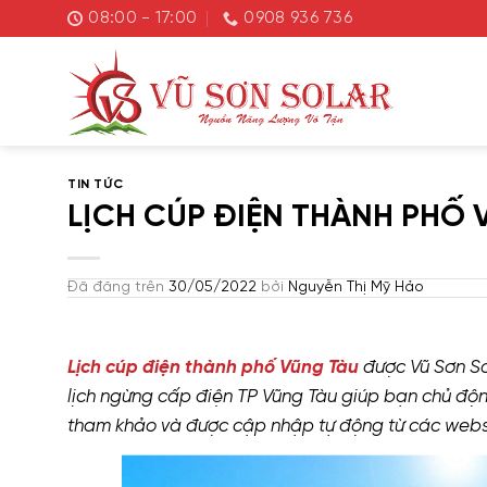
Chuyển
08:00 - 17:00
0908 936 736
đến
nội
dung
TIN TỨC
LỊCH CÚP ĐIỆN THÀNH PHỐ
Đã đăng trên
30/05/2022
bởi
Nguyễn Thị Mỹ Hảo
Lịch cúp điện thành phố Vũng Tàu
được Vũ Sơn So
lịch ngừng cấp điện TP Vũng Tàu giúp bạn chủ động
tham khảo và được cập nhập tự động từ các websi