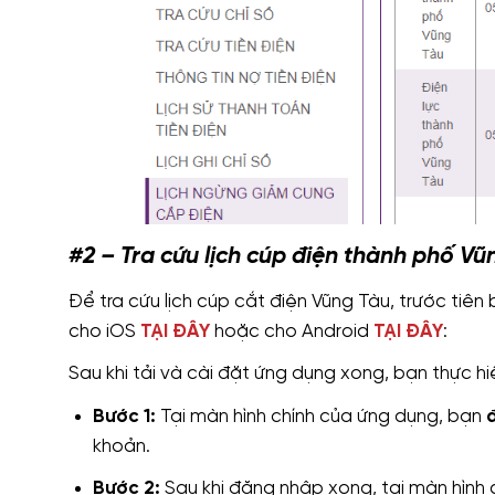
#2 – Tra cứu lịch cúp điện thành phố V
Để tra cứu lịch cúp cắt điện Vũng Tàu, trước tiê
cho iOS
TẠI ĐÂY
hoặc cho Android
TẠI ĐÂY
:
Sau khi tải và cài đặt ứng dụng xong, bạn thực h
Bước 1:
Tại màn hình chính của ứng dụng, bạn
khoản.
Bước 2:
Sau khi đăng nhập xong, tại màn hình