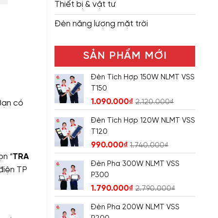
Thiết bị & vật tư
Đèn năng lượng mặt trời
SẢN PHẨM MỚI
Đèn Tích Hợp 150W NLMT VSS
T150
1.090.000
₫
2.120.000
₫
Bạn có
Đèn Tích Hợp 120W NLMT VSS
T120
990.000
₫
1.740.000
₫
ọn “
TRA
Đèn Pha 300W NLMT VSS
 điện TP
P300
1.790.000
₫
2.790.000
₫
Đèn Pha 200W NLMT VSS