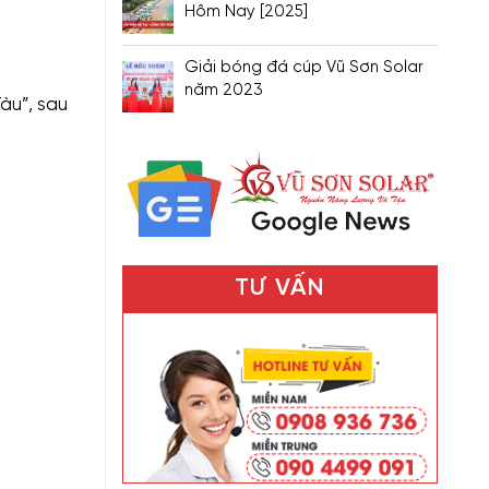
Hôm Nay [2025]
Giải bóng đá cúp Vũ Sơn Solar
năm 2023
àu”, sau
TƯ VẤN