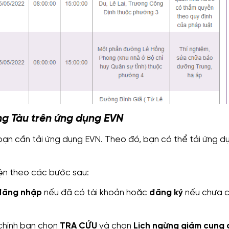
ũng Tàu trên ứng dụng EVN
n bạn cần tải ứng dụng EVN. Theo đó, bạn có thể tải ứng 
iện theo các bước sau:
đăng nhập
nếu đã có tài khoản hoặc
đăng ký
nếu chưa c
 chính bạn chọn
TRA CỨU
và chọn
Lịch ngừng giảm cung