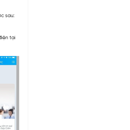
ớc sau:
điện tại