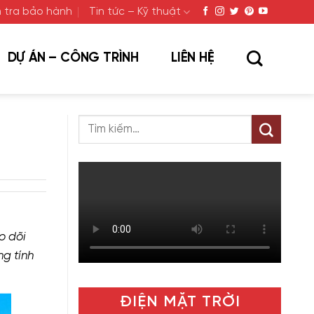
 tra bảo hành
Tin tức – Kỹ thuật
DỰ ÁN – CÔNG TRÌNH
LIÊN HỆ
o dõi
ng tính
ĐIỆN MẶT TRỜI