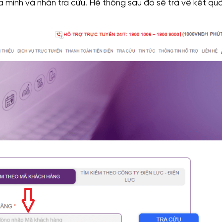
a mình và nhấn tra cứu. Hệ thống sau đó sẽ trả về kết qu