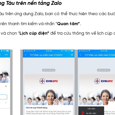
ng Tàu trên nền tảng Zalo
àu trên ứng dụng Zalo, bạn có thể thực hiện theo các bư
rên thanh tìm kiếm và nhấn “
Quan tâm”
.
và chọn “
Lịch cúp điện”
để tra cứu thông tin về lịch cúp 