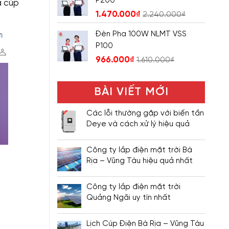
P200
ả cúp
1.470.000
₫
2.240.000
₫
Đèn Pha 100W NLMT VSS
P100
966.000
₫
1.610.000
₫
BÀI VIẾT MỚI
Các lỗi thường gặp với biến tần
Deye và cách xử lý hiệu quả
Công ty lắp điện mặt trời Bà
Rịa – Vũng Tàu hiệu quả nhất
Công ty lắp điện mặt trời
Quảng Ngãi uy tín nhất
Lịch Cúp Điện Bà Rịa – Vũng Tàu