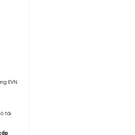
dụng EVN
ó tài
 cấp