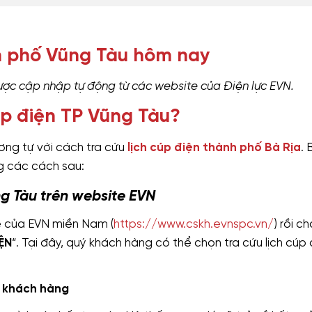
h phố Vũng Tàu hôm nay
ược cập nhập tự động từ các website của Điện lực EVN.
úp điện TP Vũng Tàu?
ơng tự với cách tra cứu
lịch cúp điện thành phố Bà Rịa
. 
ng các cách sau:
ng Tàu trên website EVN
e của EVN miền Nam (
https://www.cskh.evnspc.vn/
) rồi ch
ỆN
“. Tại đây, quý khách hàng có thể chọn tra cứu lịch cúp
ã khách hàng