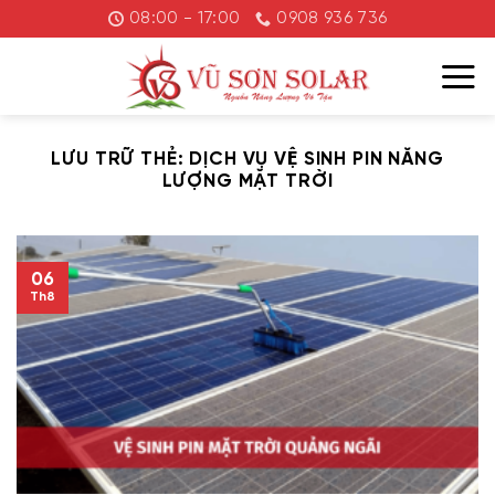
Chuyển
08:00 - 17:00
0908 936 736
đến
nội
dung
LƯU TRỮ THẺ:
DỊCH VỤ VỆ SINH PIN NĂNG
LƯỢNG MẶT TRỜI
06
Th8