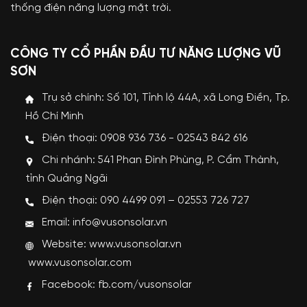
thống điện năng lượng mặt trời.
CÔNG TY CỔ PHẦN ĐẦU TƯ NĂNG LƯỢNG VŨ
SƠN
Trụ sở chính: Số 101, Tỉnh lộ 44A, xã Long Điền, Tp.
Hồ Chí Minh
Điện thoại: 0908 936 736 - 02543 842 616
Chi nhánh: 541 Phan Đình Phùng, P. Cẩm Thành,
tỉnh Quảng Ngãi
Điện thoại: 090 4499 091 – 02553 726 727
Email: info@vusonsolar.vn
Website:
www.vusonsolar.vn
www.vusonsolar.com
Facebook:
fb.com/vusonsolar