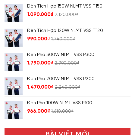
Đèn Tích Hợp 150W NLMT VSS T150
1.090.000
₫
2.120.000
₫
Đèn Tích Hợp 120W NLMT VSS T120
990.000
₫
1.740.000
₫
Đèn Pha 300W NLMT VSS P300
1.790.000
₫
2.790.000
₫
Đèn Pha 200W NLMT VSS P200
1.470.000
₫
2.240.000
₫
Đèn Pha 100W NLMT VSS P100
966.000
₫
1.610.000
₫
BÀI VIẾT MỚI