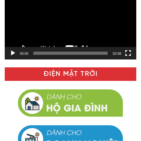
Video
00:00
02:58
ĐIỆN MẶT TRỜI