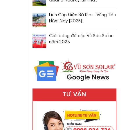
Quảng Ngãi uy tín nhất
Lịch Cúp Điện Bà Rịa – Vũng Tàu
Hôm Nay [2025]
Giải bóng đá cúp Vũ Sơn Solar
năm 2023
TƯ VẤN