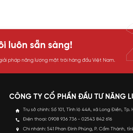
i luôn sẵn sàng!
giải pháp năng lượng mặt trời hàng đầu Việt Nam.
CÔNG TY CỔ PHẦN ĐẦU TƯ NĂNG 
Trụ sở chính: Số 101, Tỉnh lộ 44A, xã Long Điền, Tp.
Điện thoại: 0908 936 736 - 02543 842 616
Chi nhánh: 541 Phan Đình Phùng, P. Cẩm Thành, tỉ