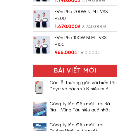
1.790.000
₫
2.790.000
₫
Đèn Pha 200W NLMT VSS
P200
1.470.000
₫
2.240.000
₫
Đèn Pha 100W NLMT VSS
P100
966.000
₫
1.610.000
₫
BÀI VIẾT MỚI
Các lỗi thường gặp với biến tần
Deye và cách xử lý hiệu quả
Công ty lắp điện mặt trời Bà
Rịa – Vũng Tàu hiệu quả nhất
Công ty lắp điện mặt trời