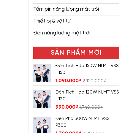
Tấm pin năng lượng mặt trời
Thiết bị & vật tư
Đèn năng lượng mặt trời
SẢN PHẨM MỚI
Đèn Tích Hợp 150W NLMT VSS
T150
1.090.000
₫
2.120.000
₫
Đèn Tích Hợp 120W NLMT VSS
T120
990.000
₫
1.740.000
₫
Đèn Pha 300W NLMT VSS
P300