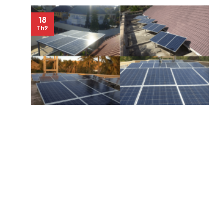
18
Th9