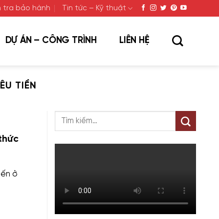
 tra bảo hành
Tin tức – Kỹ thuật
DỰ ÁN – CÔNG TRÌNH
LIÊN HỆ
ÊU TIỀN
thức
iến ở