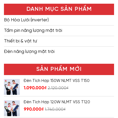
DANH MỤC SẢN PHẨM
Bộ Hòa Lưới (inverter)
Tấm pin năng lượng mặt trời
Thiết bị & vật tư
Đèn năng lượng mặt trời
SẢN PHẨM MỚI
Đèn Tích Hợp 150W NLMT VSS T150
1.090.000
₫
2.120.000
₫
Đèn Tích Hợp 120W NLMT VSS T120
990.000
₫
1.740.000
₫