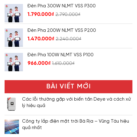
Đèn Pha 300W NLMT VSS P300
1.790.000
₫
2.790.000
₫
Đèn Pha 200W NLMT VSS P200
1.470.000
₫
2.240.000
₫
Đèn Pha 100W NLMT VSS P100
966.000
₫
1.610.000
₫
BÀI VIẾT MỚI
Các lỗi thường gặp với biến tần Deye và cách xử
lý hiệu quả
Công ty lắp điện mặt trời Bà Rịa – Vũng Tàu hiệu
quả nhất