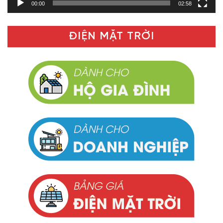
00:00
02:58
ĐIỆN MẶT TRỜI