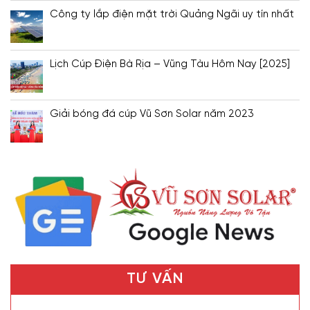
Công ty lắp điện mặt trời Quảng Ngãi uy tín nhất
Lịch Cúp Điện Bà Rịa – Vũng Tàu Hôm Nay [2025]
Giải bóng đá cúp Vũ Sơn Solar năm 2023
TƯ VẤN