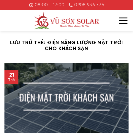
Chuyển
08:00 - 17:00
0908 936 736
đến
nội
dung
LƯU TRỮ THẺ:
ĐIỆN NĂNG LƯỢNG MẶT TRỜI
CHO KHÁCH SẠN
21
Th4