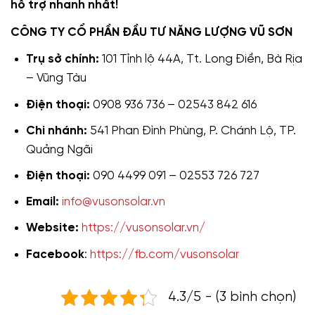
hỗ trợ nhanh nhất!
CÔNG TY CỔ PHẦN ĐẦU TƯ NĂNG LƯỢNG VŨ SƠN
Trụ sở chính:
101 Tỉnh lộ 44A, Tt. Long Điền, Bà Rịa
– Vũng Tàu
Điện thoại:
0908 936 736 – 02543 842 616
Chi nhánh:
541 Phan Đình Phùng, P. Chánh Lộ, TP.
Quảng Ngãi
Điện thoại:
090 4499 091 – 02553 726 727
Email:
info@vusonsolar.vn
Website:
https://vusonsolar.vn/
Facebook
:
https://fb.com/vusonsolar
4.3/5 - (3 bình chọn)