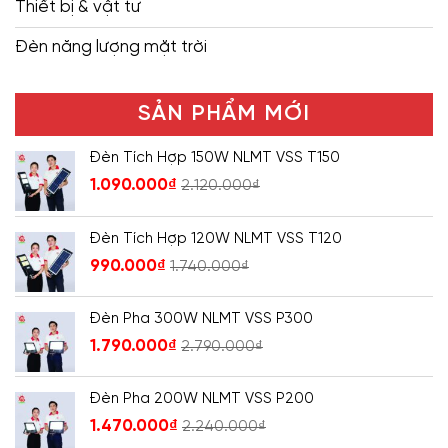
Thiết bị & vật tư
Đèn năng lượng mặt trời
SẢN PHẨM MỚI
Đèn Tích Hợp 150W NLMT VSS T150
1.090.000
₫
2.120.000
₫
Đèn Tích Hợp 120W NLMT VSS T120
990.000
₫
1.740.000
₫
Đèn Pha 300W NLMT VSS P300
1.790.000
₫
2.790.000
₫
Đèn Pha 200W NLMT VSS P200
1.470.000
₫
2.240.000
₫