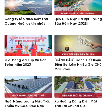
Công ty lắp điện mặt trời
Lịch Cúp Điện Bà Rịa – Vũng
Quảng Ngãi uy tín nhất
Tàu Hôm Nay [2025]
Giải bóng đá cúp Vũ Sơn
[CẢNH BÁO] Cách Tiết Kiệm
Solar năm 2023
Điện Sai Lầm Nhiều Gia Chủ
Mắc Phải
Ngói Năng Lượng Mặt Trời:
Xu Hướng Dùng Điện Mặt
Thẩm Mỹ Cao, Độc Đáo
Trời Tại Chung Cư