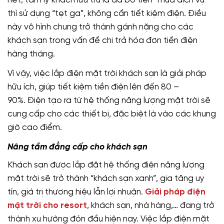
hết, tâm lý khách lưu trú là đã bỏ tiền “mua dịch vụ”
thì sử dụng “tẹt ga”, không cần tiết kiệm điện. Điều
này vô hình chung trở thành gánh nặng cho các
khách sạn trong vấn đề chi trả hóa đơn tiền điện
hàng tháng.
Vì vậy, việc lắp điện mặt trời khách sạn là giải pháp
hữu ích, giúp tiết kiệm tiền điện lên đến 80 –
90%. Điện tạo ra từ hệ thống năng lượng mặt trời sẽ
cung cấp cho các thiết bị, đặc biệt là vào các khung
giờ cao điểm.
Nâng tầm đẳng cấp cho khách sạn
Khách sạn được lắp đặt hệ thống điện năng lượng
mặt trời sẽ trở thành “khách sạn xanh”, gia tăng uy
tín, giá trị thương hiệu lẫn lợi nhuận.
Giải pháp điện
mặt trời cho resort
, khách sạn, nhà hàng,… đang trở
thành xu hướng đón đầu hiện nay. Việc lắp điện mặt