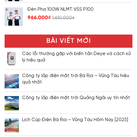
Đèn Pha 100W NLMT VSS P100
966.000
₫
1.610.000
₫
BÀI VIẾT MỚI
Các lỗi thường gặp với biến tần Deye và cách xử
lý hiệu quả
Công ty lắp điện mặt trời Bà Rịa – Vũng Tàu hiệu
quả nhất
Công ty lắp điện mặt trời Quảng Ngãi uy tín nhất
Lịch Cúp Điện Bà Rịa – Vũng Tàu Hôm Nay [2025]