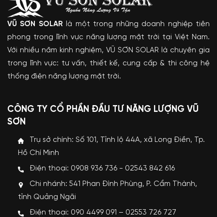
VŨ SƠN SOLAR
là một trong những doanh nghiệp tiên
phong trong lĩnh vực năng lượng mặt trời tại Việt Nam.
Với nhiều năm kinh nghiệm, VŨ SƠN SOLAR là chuyên gia
trong lĩnh vực: tư vấn, thiết kế, cung cấp & thi công hệ
thống điện năng lượng mặt trời.
CÔNG TY CỔ PHẦN ĐẦU TƯ NĂNG LƯỢNG VŨ
SƠN
Trụ sở chính: Số 101, Tỉnh lộ 44A, xã Long Điền, Tp.
Hồ Chí Minh
Điện thoại: 0908 936 736 - 02543 842 616
Chi nhánh: 541 Phan Đình Phùng, P. Cẩm Thành,
tỉnh Quảng Ngãi
Điện thoại: 090 4499 091 – 02553 726 727