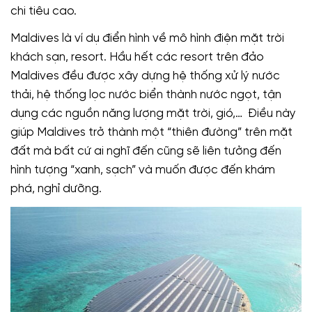
chi tiêu cao.
Maldives là ví dụ điển hình về mô hình điện mặt trời
khách sạn, resort. Hầu hết các resort trên đảo
Maldives đều được xây dựng hệ thống xử lý nước
thải, hệ thống lọc nước biển thành nước ngọt, tận
dụng các nguồn năng lượng mặt trời, gió,… Điều này
giúp Maldives trở thành một “thiên đường” trên mặt
đất mà bất cứ ai nghĩ đến cũng sẽ liên tưởng đến
hình tượng “xanh, sạch” và muốn được đến khám
phá, nghỉ dưỡng.