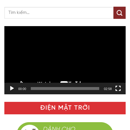
Trình
chơi
Video
00:00
02:58
ĐIỆN MẶT TRỜI