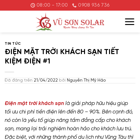
Chuyển
08:00 - 17:00
0908 936 736
đến
nội
dung
TIN TỨC
ĐIỆN MẶT TRỜI KHÁCH SẠN TIẾT
KIỆM ĐIỆN #1
Đã đăng trên
21/04/2022
bởi
Nguyễn Thị Mỹ Hảo
Điện mặt trời khách sạn
là giải pháp hữu hiệu giúp
tối ưu chi phí tiền điện lên đến 80 – 90%. Bên cạnh đó,
nó còn là yếu tố giúp nâng tầm đẳng cấp cho khách
sạn, mang lại trải nghiệm hoàn hảo cho khách lưu trú.
Đặc biệt, với những thành phố du lịch như Vũng Tàu thì