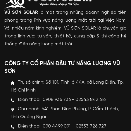
VŨ SƠN SOLAR
là một trong những doanh nghiệp tiên
phong trong lĩnh vực năng lượng mặt trời tại Việt Nam.
Với nhiều năm kinh nghiệm, VŨ SƠN SOLAR là chuyên gia
trong lĩnh vực: tư vấn, thiết kế, cung cấp & thi công hệ
thống điện năng lượng mặt trời.
CÔNG TY CỔ PHẦN ĐẦU TƯ NĂNG LƯỢNG VŨ
SƠN
Trụ sở chính: Số 101, Tỉnh lộ 44A, xã Long Điền, Tp.
Hồ Chí Minh
Điện thoại: 0908 936 736 - 02543 842 616
Chi nhánh: 541 Phan Đình Phùng, P. Cẩm Thành,
tỉnh Quảng Ngãi
Điện thoại: 090 4499 091 – 02553 726 727