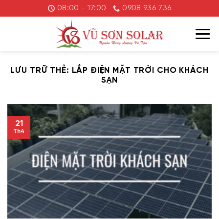
Chuyển
08:00 - 17:00
0908 936 736
đến
nội
dung
LƯU TRỮ THẺ:
LẮP ĐIỆN MẶT TRỜI CHO KHÁCH
SẠN
21
Th4