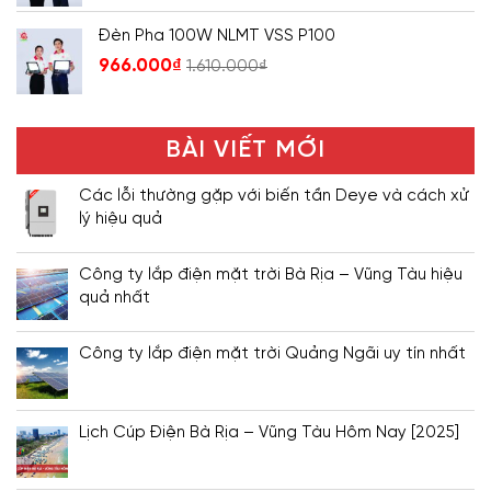
Đèn Pha 100W NLMT VSS P100
966.000
₫
1.610.000
₫
BÀI VIẾT MỚI
Các lỗi thường gặp với biến tần Deye và cách xử
lý hiệu quả
Công ty lắp điện mặt trời Bà Rịa – Vũng Tàu hiệu
quả nhất
Công ty lắp điện mặt trời Quảng Ngãi uy tín nhất
Lịch Cúp Điện Bà Rịa – Vũng Tàu Hôm Nay [2025]