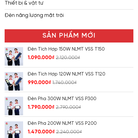
Thiết bị & vật tư
Đèn năng lượng mặt trời
SẢN PHẨM MỚI
Đèn Tích Hợp 150W NLMT VSS T150
1.090.000
₫
2.120.000
₫
Đèn Tích Hợp 120W NLMT VSS T120
990.000
₫
1.740.000
₫
Đèn Pha 300W NLMT VSS P300
1.790.000
₫
2.790.000
₫
Đèn Pha 200W NLMT VSS P200
1.470.000
₫
2.240.000
₫