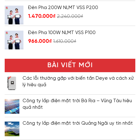
Đèn Pha 200W NLMT VSS P200
1.470.000
₫
2.240.000
₫
Đèn Pha 100W NLMT VSS P100
966.000
₫
1.610.000
₫
BÀI VIẾT MỚI
Các lỗi thường gặp với biến tần Deye và cách xử
lý hiệu quả
Công ty lắp điện mặt trời Bà Rịa – Vũng Tàu hiệu
quả nhất
Công ty lắp điện mặt trời Quảng Ngãi uy tín nhất