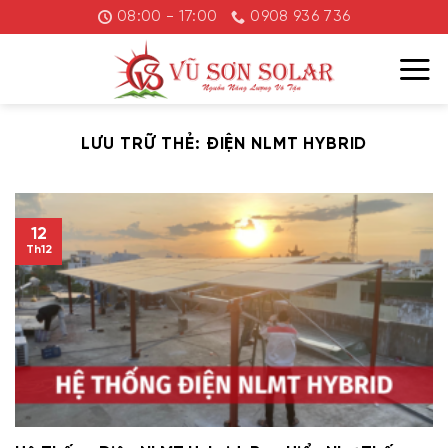
Chuyển
08:00 - 17:00
0908 936 736
đến
nội
dung
LƯU TRỮ THẺ:
ĐIỆN NLMT HYBRID
12
Th12