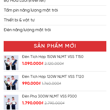
Bộ Hòa Lưới (inverter)
Tấm pin năng lượng mặt trời
Thiết bị & vật tư
Đèn năng lượng mặt trời
SẢN PHẨM MỚI
Đèn Tích Hợp 150W NLMT VSS T150
1.090.000
₫
2.120.000
₫
Đèn Tích Hợp 120W NLMT VSS T120
990.000
₫
1.740.000
₫
Đèn Pha 300W NLMT VSS P300
1.790.000
₫
2.790.000
₫