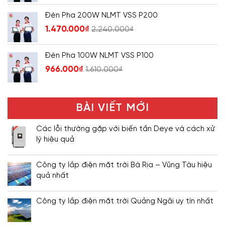
Đèn Pha 200W NLMT VSS P200
1.470.000
₫
2.240.000
₫
Đèn Pha 100W NLMT VSS P100
966.000
₫
1.610.000
₫
BÀI VIẾT MỚI
Các lỗi thường gặp với biến tần Deye và cách xử
lý hiệu quả
Công ty lắp điện mặt trời Bà Rịa – Vũng Tàu hiệu
quả nhất
Công ty lắp điện mặt trời Quảng Ngãi uy tín nhất