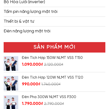
Bộ Hòa Lưới (inverter)
Tấm pin năng lượng mặt trời
Thiết bị & vật tư
Đèn năng lượng mặt trời
SẢN PHẨM MỚI
Đèn Tích Hợp 150W NLMT VSS T150
1.090.000
₫
2.120.000
₫
Đèn Tích Hợp 120W NLMT VSS T120
990.000
₫
1.740.000
₫
Đèn Pha 300W NLMT VSS P300
1.790.000
₫
2.790.000
₫