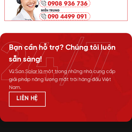
24/7
Bạn cần hỗ trợ? Chúng tôi luôn
sẵn sàng!
Vũ Sơn Solar là một trong những nhà cung cấp
giải pháp năng lượng mặt trời hàng đầu Việt
Nam.
LIÊN HỆ