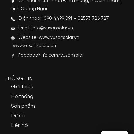
Chi nhánh: 541 Phan Đình Phùng, P. Cẩm Thành,
tỉnh Quảng Ngãi
Điện thoại: 090 4499 091 – 02553 726 727
Email: info@vusonsolar.vn
Website:
www.vusonsolar.vn
www.vusonsolar.com
Facebook:
fb.com/vusonsolar
THÔNG TIN
Giới thiệu
Hệ thống
Sản phẩm
Dự án
Liên hệ