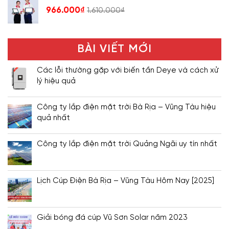
966.000
₫
1.610.000
₫
BÀI VIẾT MỚI
Các lỗi thường gặp với biến tần Deye và cách xử
lý hiệu quả
Công ty lắp điện mặt trời Bà Rịa – Vũng Tàu hiệu
quả nhất
Công ty lắp điện mặt trời Quảng Ngãi uy tín nhất
Lịch Cúp Điện Bà Rịa – Vũng Tàu Hôm Nay [2025]
Giải bóng đá cúp Vũ Sơn Solar năm 2023