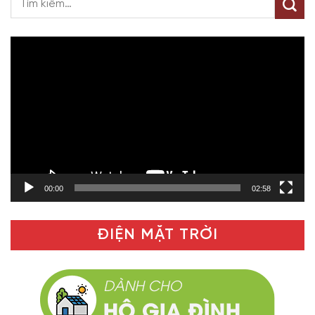
Trình
chơi
Video
00:00
02:58
ĐIỆN MẶT TRỜI