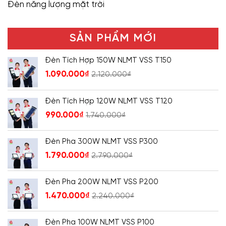
Đèn năng lượng mặt trời
SẢN PHẨM MỚI
Đèn Tích Hợp 150W NLMT VSS T150
1.090.000
₫
2.120.000
₫
Đèn Tích Hợp 120W NLMT VSS T120
990.000
₫
1.740.000
₫
Đèn Pha 300W NLMT VSS P300
1.790.000
₫
2.790.000
₫
Đèn Pha 200W NLMT VSS P200
1.470.000
₫
2.240.000
₫
Đèn Pha 100W NLMT VSS P100