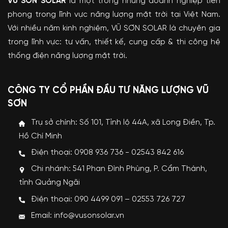
VŨ SƠN SOLAR
là một trong những doanh nghiệp tiên
phong trong lĩnh vực năng lượng mặt trời tại Việt Nam.
Với nhiều năm kinh nghiệm, VŨ SƠN SOLAR là chuyên gia
trong lĩnh vực: tư vấn, thiết kế, cung cấp & thi công hệ
thống điện năng lượng mặt trời.
CÔNG TY CỔ PHẦN ĐẦU TƯ NĂNG LƯỢNG VŨ
SƠN
Trụ sở chính: Số 101, Tỉnh lộ 44A, xã Long Điền, Tp.
Hồ Chí Minh
Điện thoại: 0908 936 736 - 02543 842 616
Chi nhánh: 541 Phan Đình Phùng, P. Cẩm Thành,
tỉnh Quảng Ngãi
Điện thoại: 090 4499 091 – 02553 726 727
Email: info@vusonsolar.vn