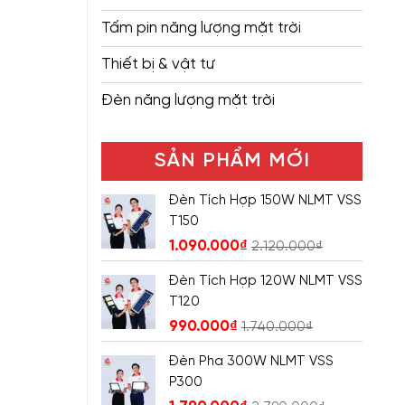
Tấm pin năng lượng mặt trời
Thiết bị & vật tư
Đèn năng lượng mặt trời
SẢN PHẨM MỚI
Đèn Tích Hợp 150W NLMT VSS
T150
1.090.000
₫
2.120.000
₫
Đèn Tích Hợp 120W NLMT VSS
T120
990.000
₫
1.740.000
₫
Đèn Pha 300W NLMT VSS
P300