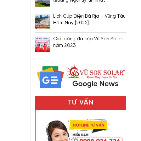
Quảng Ngãi uy tín nhất
Lịch Cúp Điện Bà Rịa – Vũng Tàu
Hôm Nay [2025]
Giải bóng đá cúp Vũ Sơn Solar
năm 2023
TƯ VẤN