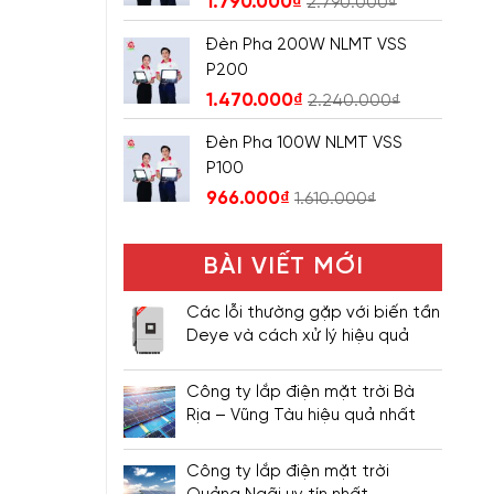
1.790.000
₫
2.790.000
₫
Đèn Pha 200W NLMT VSS
P200
1.470.000
₫
2.240.000
₫
Đèn Pha 100W NLMT VSS
P100
966.000
₫
1.610.000
₫
BÀI VIẾT MỚI
Các lỗi thường gặp với biến tần
Deye và cách xử lý hiệu quả
Công ty lắp điện mặt trời Bà
Rịa – Vũng Tàu hiệu quả nhất
Công ty lắp điện mặt trời