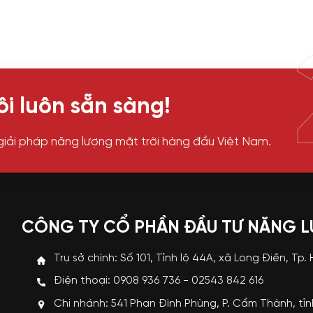
i luôn sẵn sàng!
giải pháp năng lượng mặt trời hàng đầu Việt Nam.
CÔNG TY CỔ PHẦN ĐẦU TƯ NĂNG 
Trụ sở chính: Số 101, Tỉnh lộ 44A, xã Long Điền, Tp.
Điện thoại: 0908 936 736 - 02543 842 616
Chi nhánh: 541 Phan Đình Phùng, P. Cẩm Thành, tỉ