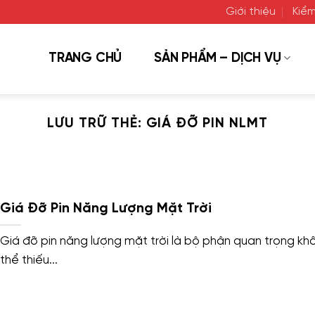
Giới thiệu
Kiểm
TRANG CHỦ
SẢN PHẨM – DỊCH VỤ
LƯU TRỮ THẺ:
GIÁ ĐỠ PIN NLMT
Giá Đỡ Pin Năng Lượng Mặt Trời
Giá đỡ pin năng lượng mặt trời là bộ phận quan trọng kh
thể thiếu...