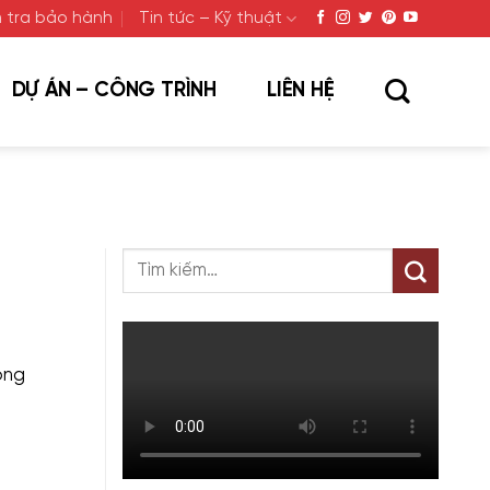
 tra bảo hành
Tin tức – Kỹ thuật
DỰ ÁN – CÔNG TRÌNH
LIÊN HỆ
ông