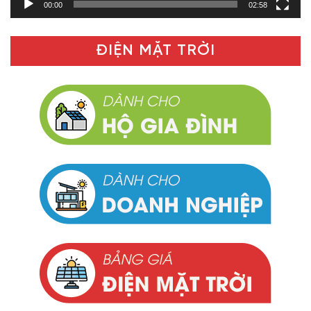
00:00
02:58
ĐIỆN MẶT TRỜI