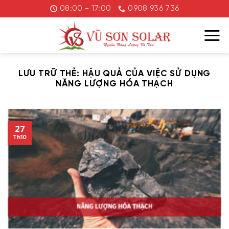
Chuyển
08:00 - 17:00
0908 936 736
đến
nội
dung
LƯU TRỮ THẺ:
HẬU QUẢ CỦA VIỆC SỬ DỤNG
NĂNG LƯỢNG HÓA THẠCH
27
Th10