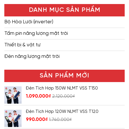
DANH MỤC SẢN PHẨM
Bộ Hòa Lưới (inverter)
Tấm pin năng lượng mặt trời
Thiết bị & vật tư
Đèn năng lượng mặt trời
SẢN PHẨM MỚI
Đèn Tích Hợp 150W NLMT VSS T150
1.090.000
₫
2.120.000
₫
Đèn Tích Hợp 120W NLMT VSS T120
990.000
₫
1.740.000
₫