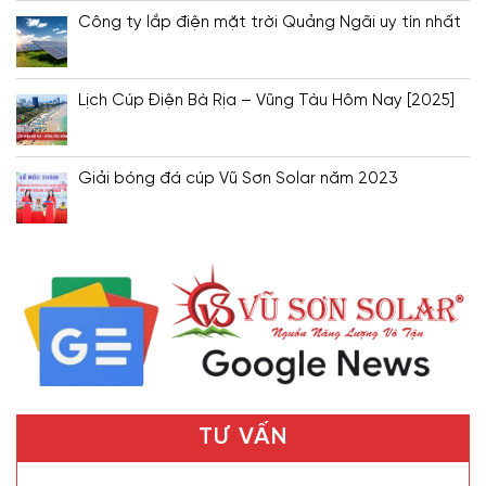
Công ty lắp điện mặt trời Quảng Ngãi uy tín nhất
Lịch Cúp Điện Bà Rịa – Vũng Tàu Hôm Nay [2025]
Giải bóng đá cúp Vũ Sơn Solar năm 2023
TƯ VẤN