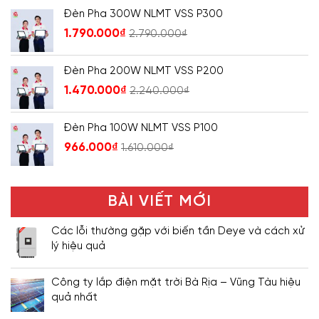
Đèn Pha 300W NLMT VSS P300
1.790.000
₫
2.790.000
₫
Đèn Pha 200W NLMT VSS P200
1.470.000
₫
2.240.000
₫
Đèn Pha 100W NLMT VSS P100
966.000
₫
1.610.000
₫
BÀI VIẾT MỚI
Các lỗi thường gặp với biến tần Deye và cách xử
lý hiệu quả
Công ty lắp điện mặt trời Bà Rịa – Vũng Tàu hiệu
quả nhất