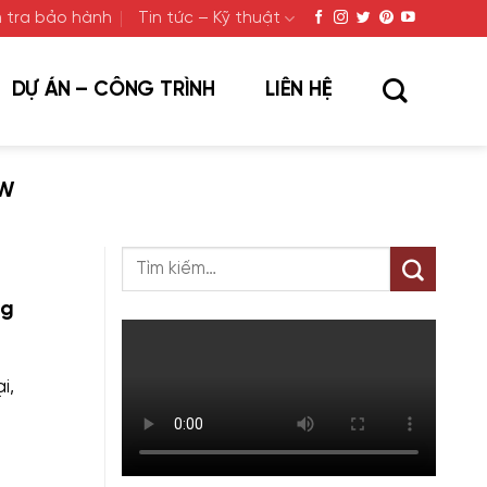
 tra bảo hành
Tin tức – Kỹ thuật
DỰ ÁN – CÔNG TRÌNH
LIÊN HỆ
KW
ng
i,