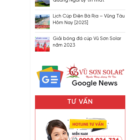
Quảng Ngãi uy tín nhất
Lịch Cúp Điện Bà Rịa – Vũng Tàu
Hôm Nay [2025]
Giải bóng đá cúp Vũ Sơn Solar
năm 2023
TƯ VẤN