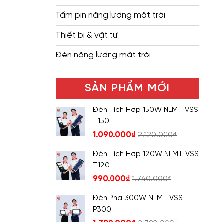
Tấm pin năng lượng mặt trời
Thiết bị & vật tư
Đèn năng lượng mặt trời
SẢN PHẨM MỚI
Đèn Tích Hợp 150W NLMT VSS
T150
1.090.000
₫
2.120.000
₫
Đèn Tích Hợp 120W NLMT VSS
T120
990.000
₫
1.740.000
₫
Đèn Pha 300W NLMT VSS
P300