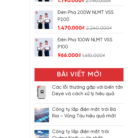
1.790.000
₫
2.790.000
₫
Đèn Pha 200W NLMT VSS
P200
1.470.000
₫
2.240.000
₫
Đèn Pha 100W NLMT VSS
P100
966.000
₫
1.610.000
₫
BÀI VIẾT MỚI
Các lỗi thường gặp với biến tần
Deye và cách xử lý hiệu quả
Công ty lắp điện mặt trời Bà
Rịa – Vũng Tàu hiệu quả nhất
Công ty lắp điện mặt trời