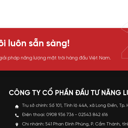
i luôn sẵn sàng!
giải pháp năng lượng mặt trời hàng đầu Việt Nam.
CÔNG TY CỔ PHẦN ĐẦU TƯ NĂNG 
Trụ sở chính: Số 101, Tỉnh lộ 44A, xã Long Điền, Tp.
Điện thoại: 0908 936 736 - 02543 842 616
Chi nhánh: 541 Phan Đình Phùng, P. Cẩm Thành, tỉ