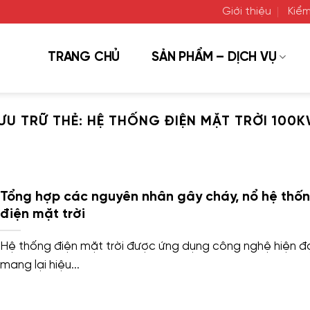
Giới thiệu
Kiểm
TRANG CHỦ
SẢN PHẨM – DỊCH VỤ
ƯU TRỮ THẺ:
HỆ THỐNG ĐIỆN MẶT TRỜI 100
Tổng hợp các nguyên nhân gây cháy, nổ hệ thố
điện mặt trời
Hệ thống điện mặt trời được ứng dụng công nghệ hiện đạ
mang lại hiệu...