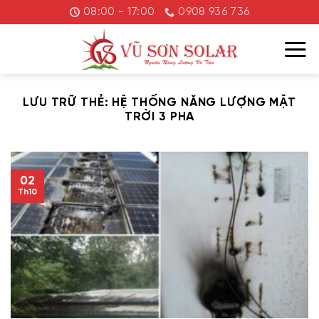
Chuyển
08:00 - 17:00
0908 936 736
đến
nội
dung
LƯU TRỮ THẺ:
HỆ THỐNG NĂNG LƯỢNG MẶT
TRỜI 3 PHA
02
Th10