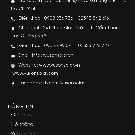
Trụ sở chính: Số 101, Tỉnh lộ 44A, xã Long Điền, Tp.
Hồ Chí Minh
Điện thoại: 0908 936 736 - 02543 842 616
Chi nhánh: 541 Phan Đình Phùng, P. Cẩm Thành,
tỉnh Quảng Ngãi
Điện thoại: 090 4499 091 – 02553 726 727
Email: info@vusonsolar.vn
Website:
www.vusonsolar.vn
www.vusonsolar.com
Facebook:
fb.com/vusonsolar
THÔNG TIN
Giới thiệu
Hệ thống
Sản phẩm