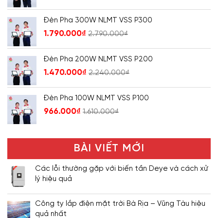
Đèn Pha 300W NLMT VSS P300
1.790.000
₫
2.790.000
₫
Đèn Pha 200W NLMT VSS P200
1.470.000
₫
2.240.000
₫
Đèn Pha 100W NLMT VSS P100
966.000
₫
1.610.000
₫
BÀI VIẾT MỚI
Các lỗi thường gặp với biến tần Deye và cách xử
lý hiệu quả
Công ty lắp điện mặt trời Bà Rịa – Vũng Tàu hiệu
quả nhất