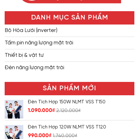
DANH MỤC SẢN PHẨM
Bộ Hòa Lưới (inverter)
Tấm pin năng lượng mặt trời
Thiết bị & vật tư
Đèn năng lượng mặt trời
SẢN PHẨM MỚI
Đèn Tích Hợp 150W NLMT VSS T150
1.090.000
₫
2.120.000
₫
Đèn Tích Hợp 120W NLMT VSS T120
990.000
₫
1.740.000
₫