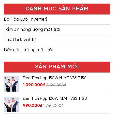
DANH MỤC SẢN PHẨM
Bộ Hòa Lưới (inverter)
Tấm pin năng lượng mặt trời
Thiết bị & vật tư
Đèn năng lượng mặt trời
SẢN PHẨM MỚI
Đèn Tích Hợp 150W NLMT VSS T150
1.090.000
₫
2.120.000
₫
Đèn Tích Hợp 120W NLMT VSS T120
990.000
₫
1.740.000
₫