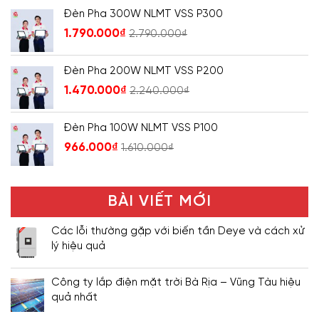
Đèn Pha 300W NLMT VSS P300
1.790.000
₫
2.790.000
₫
Đèn Pha 200W NLMT VSS P200
1.470.000
₫
2.240.000
₫
Đèn Pha 100W NLMT VSS P100
966.000
₫
1.610.000
₫
BÀI VIẾT MỚI
Các lỗi thường gặp với biến tần Deye và cách xử
lý hiệu quả
Công ty lắp điện mặt trời Bà Rịa – Vũng Tàu hiệu
quả nhất