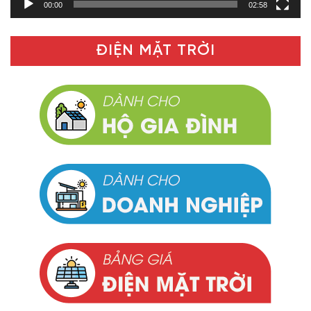
00:00
02:58
ĐIỆN MẶT TRỜI