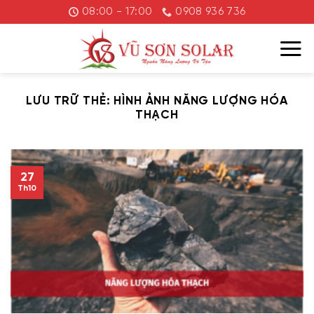
Chuyển
08:00 - 17:00
0908 936 736
đến
nội
dung
LƯU TRỮ THẺ:
HÌNH ẢNH NĂNG LƯỢNG HÓA
THẠCH
27
Th10