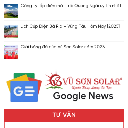
Công ty lắp điện mặt trời Quảng Ngãi uy tín nhất
Lịch Cúp Điện Bà Rịa – Vũng Tàu Hôm Nay [2025]
Giải bóng đá cúp Vũ Sơn Solar năm 2023
TƯ VẤN