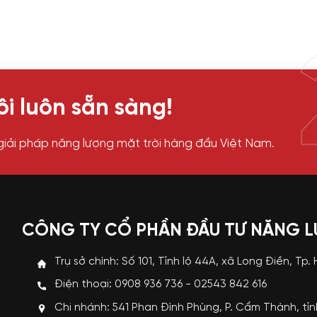
i luôn sẵn sàng!
giải pháp năng lượng mặt trời hàng đầu Việt Nam.
CÔNG TY CỔ PHẦN ĐẦU TƯ NĂNG 
Trụ sở chính: Số 101, Tỉnh lộ 44A, xã Long Điền, Tp.
Điện thoại: 0908 936 736 - 02543 842 616
Chi nhánh: 541 Phan Đình Phùng, P. Cẩm Thành, tỉ