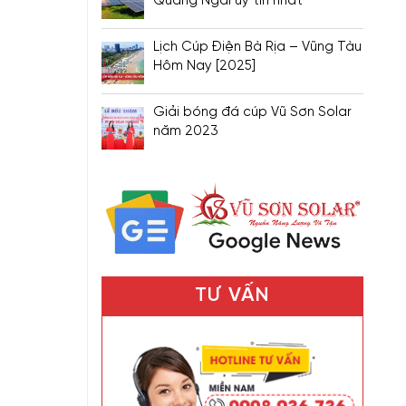
Quảng Ngãi uy tín nhất
Lịch Cúp Điện Bà Rịa – Vũng Tàu
Hôm Nay [2025]
Giải bóng đá cúp Vũ Sơn Solar
năm 2023
TƯ VẤN