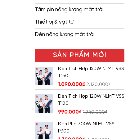
Tấm pin năng lượng mặt trời
Thiết bị & vật tư
Đèn năng lượng mặt trời
SẢN PHẨM MỚI
Đèn Tích Hợp 150W NLMT VSS
T150
1.090.000
₫
2.120.000
₫
Đèn Tích Hợp 120W NLMT VSS
T120
990.000
₫
1.740.000
₫
Đèn Pha 300W NLMT VSS
P300