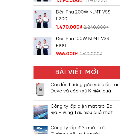
1.790.000
₫
2.790.000
₫
Đèn Pha 200W NLMT VSS
P200
1.470.000
₫
2.240.000
₫
Đèn Pha 100W NLMT VSS
P100
966.000
₫
1.610.000
₫
BÀI VIẾT MỚI
Các lỗi thường gặp với biến tần
Deye và cách xử lý hiệu quả
Công ty lắp điện mặt trời Bà
Rịa – Vũng Tàu hiệu quả nhất
Công ty lắp điện mặt trời