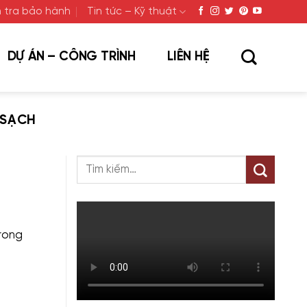
 tra bảo hành
Tin tức – Kỹ thuật
DỰ ÁN – CÔNG TRÌNH
LIÊN HỆ
 SẠCH
rong