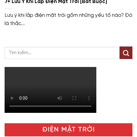
7+ Lưu Ý Khi Lắp Điện Mặt Trời [Bắt Buộc]
Lưu ý khi lắp điện mặt trời gồm những yếu tố nào? Đó
là thắc...
ĐIỆN MẶT TRỜI