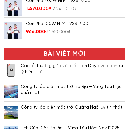
Đèn Pha 200W NLMT VSS P200
1.470.000
₫
2.240.000
₫
Đèn Pha 100W NLMT VSS P100
966.000
₫
1.610.000
₫
BÀI VIẾT MỚI
Các lỗi thường gặp với biến tần Deye và cách xử
lý hiệu quả
Công ty lắp điện mặt trời Bà Rịa – Vũng Tàu hiệu
quả nhất
Công ty lắp điện mặt trời Quảng Ngãi uy tín nhất
Lịch Cúp Điện Bà Rịa – Vũng Tàu Hôm Nay [2025]