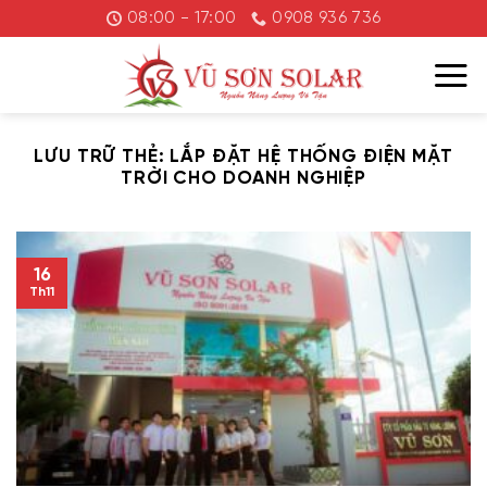
Chuyển
08:00 - 17:00
0908 936 736
đến
nội
dung
LƯU TRỮ THẺ:
LẮP ĐẶT HỆ THỐNG ĐIỆN MẶT
TRỜI CHO DOANH NGHIỆP
16
Th11