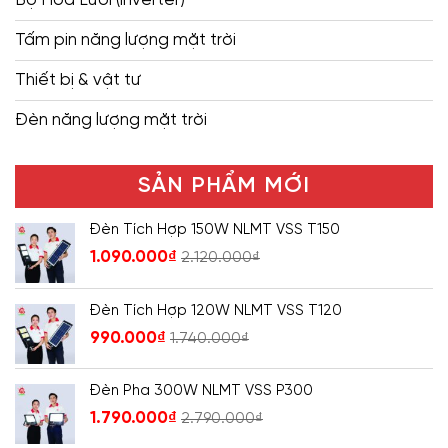
Tấm pin năng lượng mặt trời
Thiết bị & vật tư
Đèn năng lượng mặt trời
SẢN PHẨM MỚI
Đèn Tích Hợp 150W NLMT VSS T150
1.090.000
₫
2.120.000
₫
Đèn Tích Hợp 120W NLMT VSS T120
990.000
₫
1.740.000
₫
Đèn Pha 300W NLMT VSS P300
1.790.000
₫
2.790.000
₫