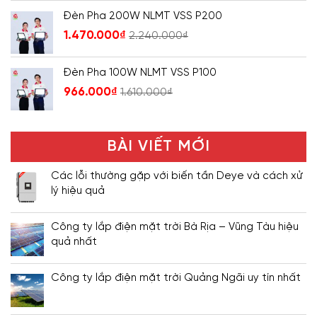
Đèn Pha 200W NLMT VSS P200
1.470.000
₫
2.240.000
₫
Đèn Pha 100W NLMT VSS P100
966.000
₫
1.610.000
₫
BÀI VIẾT MỚI
Các lỗi thường gặp với biến tần Deye và cách xử
lý hiệu quả
Công ty lắp điện mặt trời Bà Rịa – Vũng Tàu hiệu
quả nhất
Công ty lắp điện mặt trời Quảng Ngãi uy tín nhất