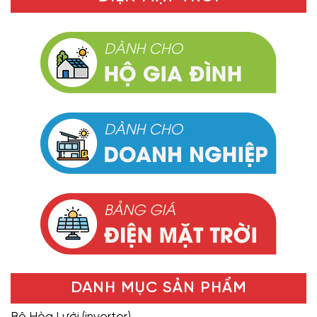
DANH MỤC SẢN PHẨM
Bộ Hòa Lưới (inverter)