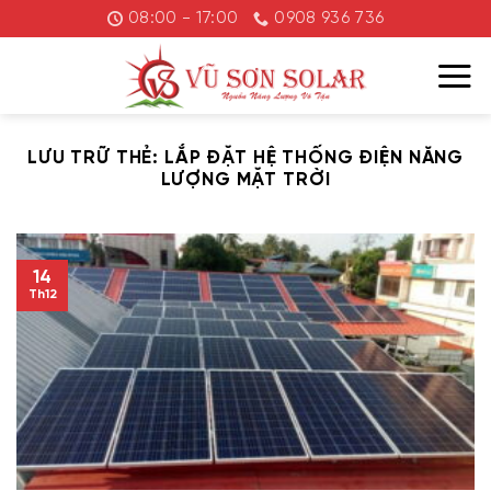
Chuyển
08:00 - 17:00
0908 936 736
đến
nội
dung
LƯU TRỮ THẺ:
LẮP ĐẶT HỆ THỐNG ĐIỆN NĂNG
LƯỢNG MẶT TRỜI
14
Th12