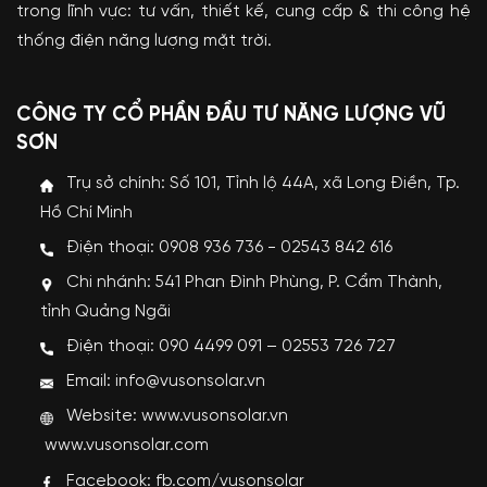
trong lĩnh vực: tư vấn, thiết kế, cung cấp & thi công hệ
thống điện năng lượng mặt trời.
CÔNG TY CỔ PHẦN ĐẦU TƯ NĂNG LƯỢNG VŨ
SƠN
Trụ sở chính: Số 101, Tỉnh lộ 44A, xã Long Điền, Tp.
Hồ Chí Minh
Điện thoại: 0908 936 736 - 02543 842 616
Chi nhánh: 541 Phan Đình Phùng, P. Cẩm Thành,
tỉnh Quảng Ngãi
Điện thoại: 090 4499 091 – 02553 726 727
Email: info@vusonsolar.vn
Website:
www.vusonsolar.vn
www.vusonsolar.com
Facebook:
fb.com/vusonsolar