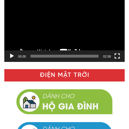
chơi
Video
00:00
02:58
ĐIỆN MẶT TRỜI