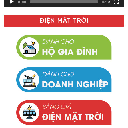
00:00
02:58
ĐIỆN MẶT TRỜI