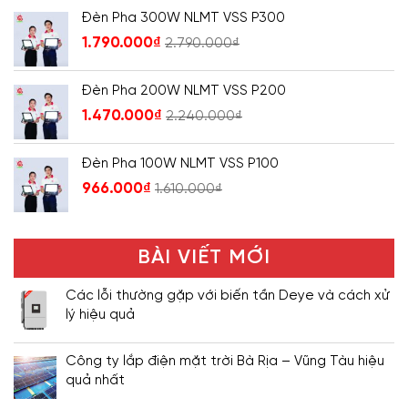
Đèn Pha 300W NLMT VSS P300
1.790.000
₫
2.790.000
₫
Đèn Pha 200W NLMT VSS P200
1.470.000
₫
2.240.000
₫
Đèn Pha 100W NLMT VSS P100
966.000
₫
1.610.000
₫
BÀI VIẾT MỚI
Các lỗi thường gặp với biến tần Deye và cách xử
lý hiệu quả
Công ty lắp điện mặt trời Bà Rịa – Vũng Tàu hiệu
quả nhất