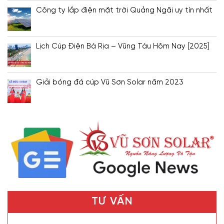
Công ty lắp điện mặt trời Quảng Ngãi uy tín nhất
Lịch Cúp Điện Bà Rịa – Vũng Tàu Hôm Nay [2025]
Giải bóng đá cúp Vũ Sơn Solar năm 2023
TƯ VẤN