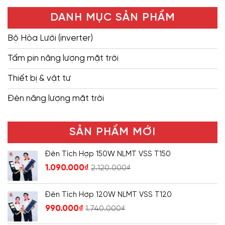
DANH MỤC SẢN PHẨM
Bộ Hòa Lưới (inverter)
Tấm pin năng lượng mặt trời
Thiết bị & vật tư
Đèn năng lượng mặt trời
SẢN PHẨM MỚI
Đèn Tích Hợp 150W NLMT VSS T150
1.090.000
₫
2.120.000
₫
Đèn Tích Hợp 120W NLMT VSS T120
990.000
₫
1.740.000
₫