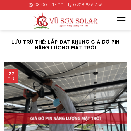
Chuyển
08:00 - 17:00
0908 936 736
đến
nội
dung
LƯU TRỮ THẺ:
LẮP ĐẶT KHUNG GIÁ ĐỠ PIN
NĂNG LƯỢNG MẶT TRỜI
27
Th8