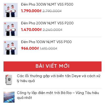
Đèn Pha 300W NLMT VSS P300
1.790.000
₫
2.790.000
₫
Đèn Pha 200W NLMT VSS P200
1.470.000
₫
2.240.000
₫
Đèn Pha 100W NLMT VSS P100
966.000
₫
1.610.000
₫
BÀI VIẾT MỚI
Các lỗi thường gặp với biến tần Deye và cách xử
lý hiệu quả
Công ty lắp điện mặt trời Bà Rịa – Vũng Tàu hiệu
quả nhất