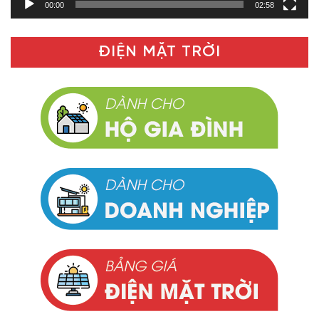
00:00
02:58
ĐIỆN MẶT TRỜI