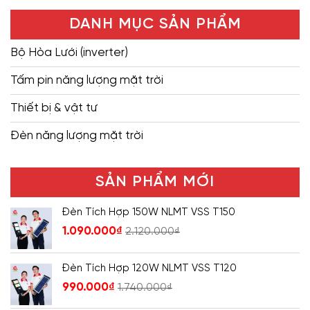
DANH MỤC SẢN PHẨM
Bộ Hòa Lưới (inverter)
Tấm pin năng lượng mặt trời
Thiết bị & vật tư
Đèn năng lượng mặt trời
SẢN PHẨM MỚI
Đèn Tích Hợp 150W NLMT VSS T150
1.090.000
₫
2.120.000
₫
Đèn Tích Hợp 120W NLMT VSS T120
990.000
₫
1.740.000
₫