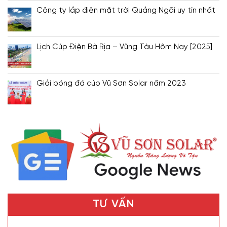
Công ty lắp điện mặt trời Quảng Ngãi uy tín nhất
Lịch Cúp Điện Bà Rịa – Vũng Tàu Hôm Nay [2025]
Giải bóng đá cúp Vũ Sơn Solar năm 2023
TƯ VẤN