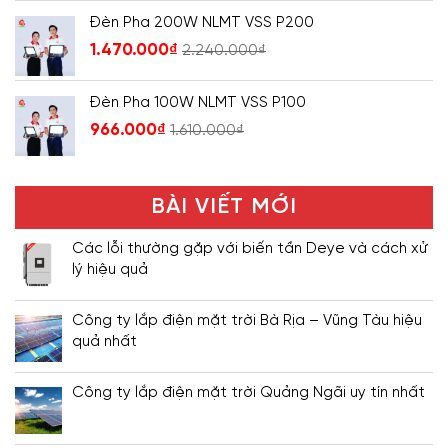
Đèn Pha 200W NLMT VSS P200
1.470.000
₫
2.240.000
₫
Đèn Pha 100W NLMT VSS P100
966.000
₫
1.610.000
₫
BÀI VIẾT MỚI
Các lỗi thường gặp với biến tần Deye và cách xử
lý hiệu quả
Công ty lắp điện mặt trời Bà Rịa – Vũng Tàu hiệu
quả nhất
Công ty lắp điện mặt trời Quảng Ngãi uy tín nhất