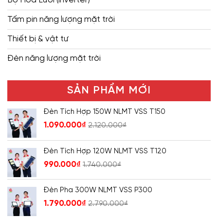
Tấm pin năng lượng mặt trời
Thiết bị & vật tư
Đèn năng lượng mặt trời
SẢN PHẨM MỚI
Đèn Tích Hợp 150W NLMT VSS T150
1.090.000
₫
2.120.000
₫
Đèn Tích Hợp 120W NLMT VSS T120
990.000
₫
1.740.000
₫
Đèn Pha 300W NLMT VSS P300
1.790.000
₫
2.790.000
₫