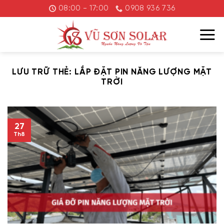
Chuyển
08:00 - 17:00
0908 936 736
đến
nội
dung
LƯU TRỮ THẺ:
LẮP ĐẶT PIN NĂNG LƯỢNG MẶT
TRỜI
27
Th8