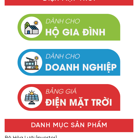
DANH MỤC SẢN PHẨM
Bộ Hòa Lưới (inverter)