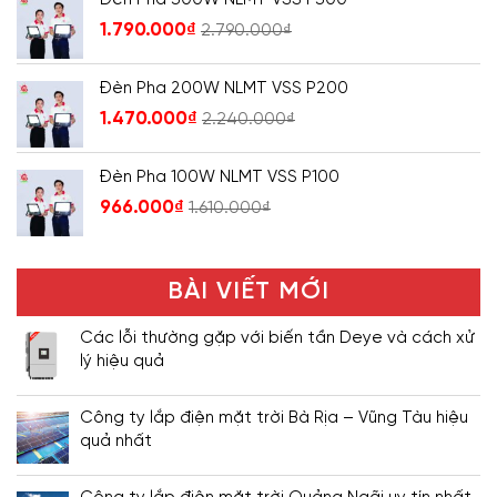
1.790.000
₫
2.790.000
₫
Đèn Pha 200W NLMT VSS P200
1.470.000
₫
2.240.000
₫
Đèn Pha 100W NLMT VSS P100
966.000
₫
1.610.000
₫
BÀI VIẾT MỚI
Các lỗi thường gặp với biến tần Deye và cách xử
lý hiệu quả
Công ty lắp điện mặt trời Bà Rịa – Vũng Tàu hiệu
quả nhất