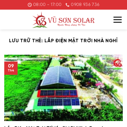
Chuyển
08:00 - 17:00
0908 936 736
đến
nội
dung
LƯU TRỮ THẺ:
LẮP ĐIỆN MẶT TRỜI NHÀ NGHỈ
09
Th4