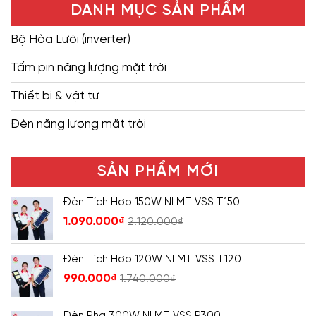
DANH MỤC SẢN PHẨM
Bộ Hòa Lưới (inverter)
Tấm pin năng lượng mặt trời
Thiết bị & vật tư
Đèn năng lượng mặt trời
SẢN PHẨM MỚI
Đèn Tích Hợp 150W NLMT VSS T150
1.090.000
₫
2.120.000
₫
Đèn Tích Hợp 120W NLMT VSS T120
990.000
₫
1.740.000
₫
Đèn Pha 300W NLMT VSS P300