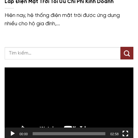
Lắp Điện Mặt Trời Tối Ưu Chi Phí Kinh Doanh
Hiện nay, hệ thống điện mặt trời được ứng dụng
nhiều cho hộ gia đình,...
Trình
chơi
Video
00:00
02:58