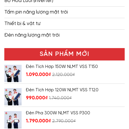
Bộ Hòa Lưới (inverter)
Tấm pin năng lượng mặt trời
Thiết bị & vật tư
Đèn năng lượng mặt trời
SẢN PHẨM MỚI
Đèn Tích Hợp 150W NLMT VSS T150
1.090.000
₫
2.120.000
₫
Đèn Tích Hợp 120W NLMT VSS T120
990.000
₫
1.740.000
₫
Đèn Pha 300W NLMT VSS P300
1.790.000
₫
2.790.000
₫