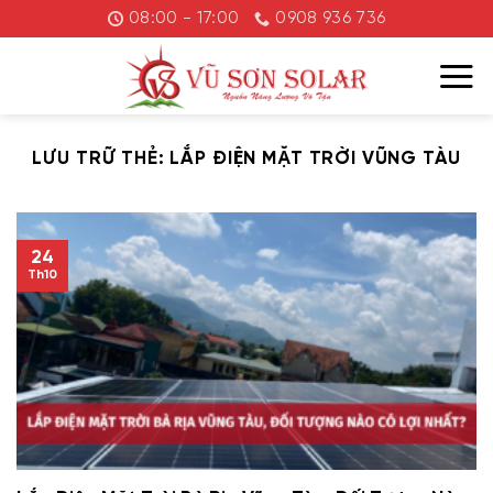
Chuyển
08:00 - 17:00
0908 936 736
đến
nội
dung
LƯU TRỮ THẺ:
LẮP ĐIỆN MẶT TRỜI VŨNG TÀU
24
Th10