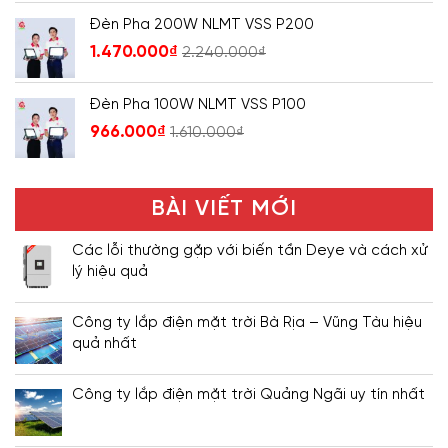
Đèn Pha 200W NLMT VSS P200
1.470.000
₫
2.240.000
₫
Đèn Pha 100W NLMT VSS P100
966.000
₫
1.610.000
₫
BÀI VIẾT MỚI
Các lỗi thường gặp với biến tần Deye và cách xử
lý hiệu quả
Công ty lắp điện mặt trời Bà Rịa – Vũng Tàu hiệu
quả nhất
Công ty lắp điện mặt trời Quảng Ngãi uy tín nhất