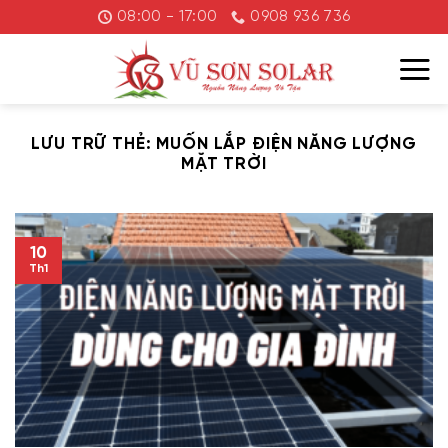
Chuyển
08:00 - 17:00
0908 936 736
đến
nội
dung
LƯU TRỮ THẺ:
MUỐN LẮP ĐIỆN NĂNG LƯỢNG
MẶT TRỜI
10
Th1