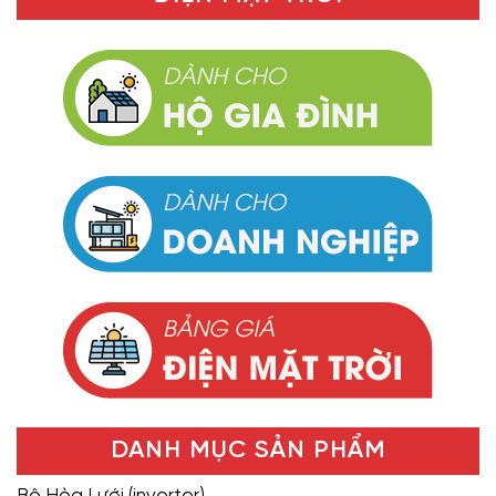
DANH MỤC SẢN PHẨM
Bộ Hòa Lưới (inverter)