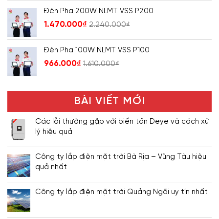
Đèn Pha 200W NLMT VSS P200
1.470.000
₫
2.240.000
₫
Đèn Pha 100W NLMT VSS P100
966.000
₫
1.610.000
₫
BÀI VIẾT MỚI
Các lỗi thường gặp với biến tần Deye và cách xử
lý hiệu quả
Công ty lắp điện mặt trời Bà Rịa – Vũng Tàu hiệu
quả nhất
Công ty lắp điện mặt trời Quảng Ngãi uy tín nhất