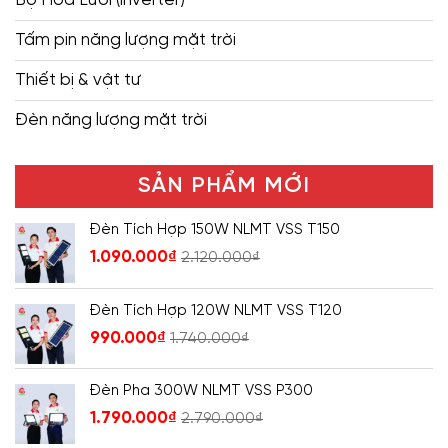
Tấm pin năng lượng mặt trời
Thiết bị & vật tư
Đèn năng lượng mặt trời
SẢN PHẨM MỚI
Đèn Tích Hợp 150W NLMT VSS T150
1.090.000
₫
2.120.000
₫
Đèn Tích Hợp 120W NLMT VSS T120
990.000
₫
1.740.000
₫
Đèn Pha 300W NLMT VSS P300
1.790.000
₫
2.790.000
₫